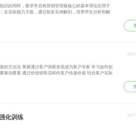
知识的同时，要求学员将营销管理最核心的基本理论应用于
；在实际能力方面，通过较多实例解剖，培养学生分析和解
题的能力。除此之外，本课程还将重点放在教会学生如何作
的战略性思考，包括：为了寻找、获得战略性的定位，筹划
析全面的营销计划，以及为了制定营销战略，应该重点开展
理活动等。此外课程中还穿插了一些案例分享和情境讨论，
知识，也获得实战经验。
2019
值的方法论 掌握通过客户洞察发现成为客户专家 学习如何创
要驱动要素 通过价值销售流程向客户传递价值 结合客户实际
的方法论、工具并加以应用 在成功客户合作基础上发展与客
2017
天强化训练