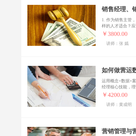
销售经理、
1. 作为销售主管
样的人才适合？应
试用期内如何评估考
￥3800.00
弟，饿死师傅”，
讲师：张 嫣
自己的销售任务吗？
升业绩？ 8. 
不好管理，怎么办
员提升业绩？ 1
子？ 11. 业
如何做营运
员？
运用概念+数据+
经理核心技能，理
工作中，落地性强
￥4200.00
讲师：黄成明
营销管理与