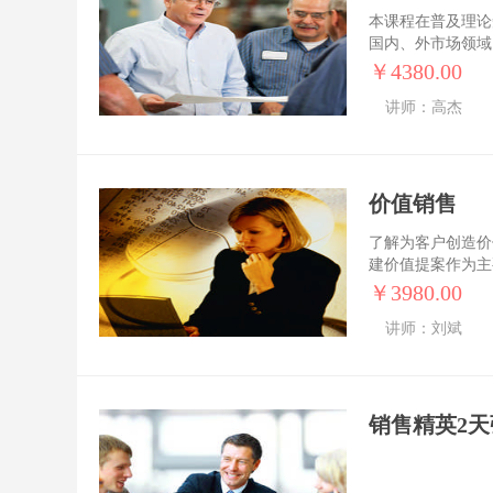
本课程在普及理论
国内、外市场领域
决市场营销实际问
￥4380.00
为营销者进行重要
讲师：高杰
一份言之有据、分
哪些有效的营销管
使学员既学到理论
价值销售
了解为客户创造价
建价值提案作为主
情况练习价值销售
￥3980.00
户的伙伴关系
讲师：刘斌
销售精英2