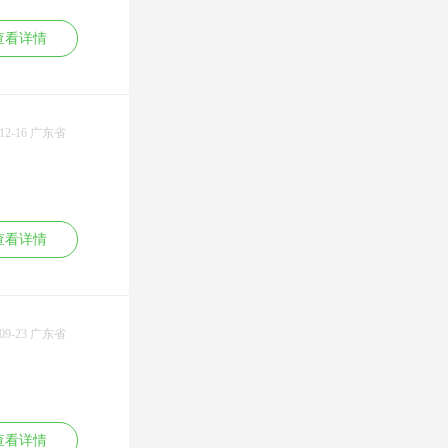
高效团队
AMA美国管理协
赢在执行力
购企业文化整合、
12.管理沟通
会，情景领导，美
绩效管理打造狼性
并购整合中价值评
13.建立企业和个人
查看详情
国领导力研究中
执行力
估、并购企业人员
愿景、使命与核心
心；六顶思考帽、
高效沟通
安置风险控制
价值观的方法
高效能人士的七个
打造一流中层干部
14.员工职业生涯规
习惯、突破思维技
以需求为导向的量
划与愿景、使命、
巧，阿拉莫学习系
化培训
价值观的关系
统培训；目标选才
阳光心态和团队建
-12-16 广东省
15.基于PDCA循环
面谈技巧，美国
设
的目标管理
DDI招聘与面试技
西点团队训练
基于能力的任职资
巧课程；PPP与医生
三、员工职业化素
格管理体系
建立合作伙伴式销
质系列：
售，Innovara公司；
职场压力和情商管
PSC专业辅导技
理
查看详情
巧，Achievegloble公
情绪压力管理
司；
职业生涯规划与管
管理类：
理实操
绩效管理、职业经
如何成为一个五星
理的十项管理技
级的服务员
能、中层管理者管
为自己工作，在岗
-09-23 广东省
理技能；MTP管理
位创业
才能训练、；情景
员工职业化心态及
领导；六顶思考
素质提升
帽；企业管理教练
员工职业化训练营
方法；高效沟通，
赢在职场
CEO特别教练；非
卓越客户服务
查看详情
人力资源经理的人