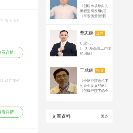
组织管理
《创建市场导向的
管理者的创新领导
流程型研发组织》
力
《研发质量管理》
体系流程
-06-20 上海市
《研发人员的考核
打造高效研发体系
与激励》 《从样品
产品创新研发流程
走向量产》 《产品
曹志巍
金牌
与工具
研发体系构建与模
核心技能
板详解》 流程管理
职业化：
成功的产品经理技
与产品管理系列：
1.《职场高效工作技
能修炼
《流程体系规划与
查看详情
能训练》
研发项目管理
流程设计实战》
2.《办公室工作规范
产品需求分析与需
《产品战略规划与
与技巧训练》
求管理
路标管理》 《市场
3.《行政文秘综合技
系统化项目管理能
王斌康
金牌
驱动的产品开发流
能提升训练》
力实训
程管理》 《成功的
4.《职场礼仪与沟通
创新工作坊
-11-23 广东省
《全球经济危机下
产品经理》管理系
技能提升训练》
产品创新工作坊
的企业发展战略》
列： 《从技术走向
5.《时间管理与工作
（四课程，详见下
《低碳经济下的企
管理》 《研发人员
效能提升训练》
表）
业发展战略》
的核心管理技能提
6.《高效会议管理》
职业创新能力训练
《企业战略管理》
升》
7.《高效沟通训练》
工作坊
《生产运作管理》
万力
金牌
公文写作：
创新思维与技能解
《供应链与物流管
查看详情
8.《职场写作力提升
决工作坊
文库资料
理》
更多
先后在人民日报、
训练》
关键实践
新华社、经济日
9.《金字塔思维与公
TRIZ理论与实务高
报、香港商报等国
文写作训练》
级班