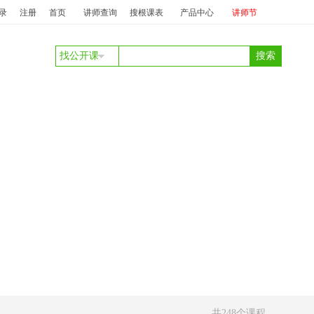
务礼仪
投标：
庞丽
澜珊
中标：
澜珊
服务质量提升及抱怨投诉处理
投标
录
注册
首页
讲师查询
搜根课表
产品中心
讲师节
找公开课
共248个课程