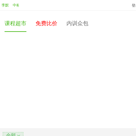
中标：
李默
校园人转变为职场人
投标：
彭永红
中标：
彭永红
商
登
课程超市
免费比价
内训众包
全部