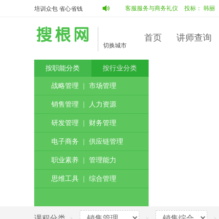
：
蔡占明
陈德智
中标：
蔡占明
客服服务与商务礼仪
投标：
韩丽
李默
培训众包 省心省钱
首页
讲师查询
切换城市
按职能分类
按行业分类
战略管理
|
市场管理
销售管理
|
人力资源
研发管理
|
财务管理
电子商务
|
供应链管理
职业素养
|
管理能力
思维工具
|
综合管理
课程分类