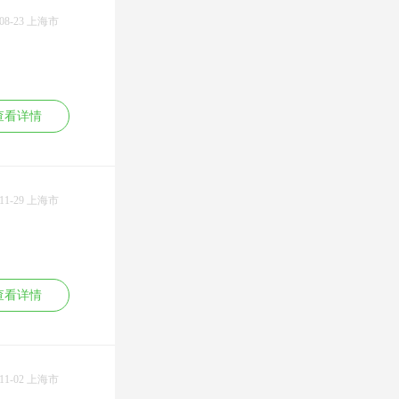
内外百余家媒体开
10.《最新党政机关
质量功能展开QFD
辟专栏、专版等，
公文写作技巧训
-08-23 上海市
训练班
发表各类新闻报道
练》
陈伟
敏捷研发项目管理
金牌
和研究报告数百
（SCRUM master）
篇；主编出版了
微创新-互联网时代
“阳光招标”法律课
《名牌战略与质量
的最佳创新实践
《招投标法实施条
振兴》、《企业策
例及相关法规解
划》、《创新经营
读》
查看详情
与现代管理》、
“阳光招标”管理课
《世界500强专业服
《政府国企招标采
郭楚凡
金牌
务丛书》等20多部
购全流程与关键要
专著；并多次做为
点》
管理技能类课程：
嘉宾参加了中央电
《私企外企招标采
MTP管理能力发展
视台、中央广播电
-11-29 上海市
购全流程与关键要
训练、项目管理与
台、凤凰卫视、北
点》
计划制定、非人力
京卫视、湖南卫视
《采购招标管理部
资源经理的人力资
等节目。
门职能建设》
源管理
牵头组织和策划主
安新强
金牌
“阳光招标”专业课
市场营销管理类课
持了《中国名牌发
《评标规范化管理
程：
展论坛》、《世界
一、人力资源类：
查看详情
与评标专家能力模
消费者行为学与营
名牌在中国》、
战略绩效管理
型》
销战略、有效制定
《中国质量万里
KPI+BSC
《招投标违规行为
年度营销计划、企
行》、《中国信用
战略绩效管理体系
十大防范措施》
业量化管理、狼性
论坛》、《中国食
建设及实施
《招标文件的编制
营销之大客户销售
品安全行动》、
战略性绩效管理的
与写作技巧》
房恒贵
金牌
技巧、大订单销售
-11-02 上海市
《全国中小企业
关键技巧
的项目管理、新产
节》、《中国创业
卓越绩效管理体系