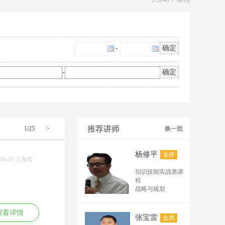
-
确定
-
确定
推荐讲师
1/25
>
换一批
杨修平
金牌
-06-19 上海市
知识技能实战类课
程
战略与规划
企业创新战略和创
新管理
查看详情
技术路线、技术平
张宝雷
金牌
台与产品平台规划