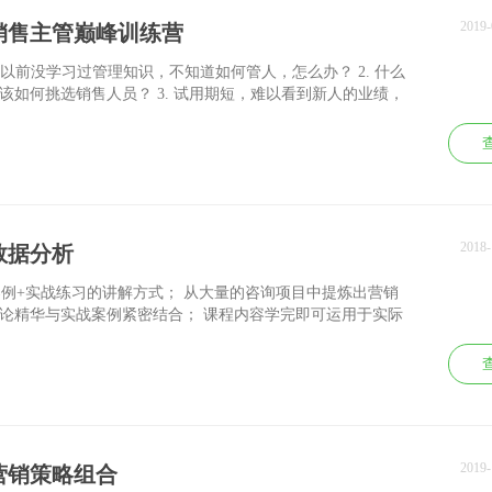
2019
销售主管巅峰训练营
，以前没学习过管理知识，不知道如何管人，怎么办？ 2. 什么
该如何挑选销售人员？ 3. 试用期短，难以看到新人的业绩，
察？ 4. 如何培养业务员？有哪些方法？ 5. 有人说“教会徒
怎么办？还要去辅导业务员吗？ 6. 作为销售主管，我应该有
 7. 销售业绩该如何抓? 销售主管做些什么工作才能真正提
销售人员每天出去后，是去拜访客户，还是逛街、去网吧玩游戏？
？ 9. 有没有一种方法，不需增加投入，而又能马上帮助业务
0. 如何与下属相处？该严厉还是宽容？慈不掌兵还是爱兵如
绩竞赛对销售人员似乎没什么效果，怎么办？如何去激励销售人
2018
数据分析
案例+实战练习的讲解方式； 从大量的咨询项目中提炼出营销
论精华与实战案例紧密结合； 课程内容学完即可运用于实际
。
2019
营销策略组合