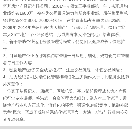
恒基房地产经纪有限公司。2001年带领第五事业部第一年，实现月均
业绩突破1680万，被誉为公司最具潜力的新兴事业部。后任集团副总
经理监管公司800店20000经纪人，占北京市场占有率达到50%以上。
2008年-2014年先后担任“力天地产”、“万豪地产”总经理。2015年将
本人25年地产行业经验总结，形成具有本人特色的地产培训体系。
1、善于帮助企业运用分级管理等模式，促使团队健康成长，快速扩
张；
2、引导地产企业通过落实门店管理一日常规，细化、规范化门店管理
者每日工作内容；
3、独创地产经纪“安全成交模式”，注重交易流程，降低交易风险；
4、助力经纪公司从精细化管理和精细化业务操作入手，扎稳脚跟抵御
外来竞争；
一位真正从经纪人、店经理、区域总监、事业部总经理成长为地产经
纪行业专业讲师。将港式、台资管理优势细分，融入本土化管理，紧
随地产行业步入正规化、流程化的环境，强调“以内部竞争，抵御外部
竞争”概念，形成了成熟的系统化管理理念与方法，期待与行业内佼佼
者互动分享。