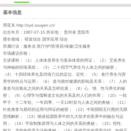
基本信息
周亚东 http://zyd.sougen.cn/
出生年月：1987-07-15 所在地： 贵州省 贵阳市
擅长领域： 研发综合 国学应用 综合
所属行业：服务业 医疗/护理/美容/保健/卫生服务
市场建议价格：
主讲课程：（1） 人体体质养生与复杂体质的辩证； （2） 艾灸养生
与神秘的经络系统； （3） 二十四节气养生与人体之间的秘密；
（4） 十四经络养生及经络穴位的定位、定性； （5） 食疗养生与营
养学的特点与运用； （6） 道与德对健康的影响及关系； （7） 人的
衰老与抗氧化之间的关系及怎样抗衰； （8）心、情、性与养生的秘
密； （9）心理学与儒释道文化的关系及对人们的作用； （10）一轮
甲子、十二年轮、一年四季、一天12时辰与人体之间的奥秘； （11）
针灸推拿与易经的运用与辩证的秘密； （12）中医阴阳五行图的无限
思维解析； （13）细谈祖国医养中的九大技术在医养中的融合与运
用； （14）宇宙制衡原理与人体之间的关系的奥秘； （15）悟性、
智力、灵性的提高方法的奥秘； （16）疾病产生的原因总结，如何正