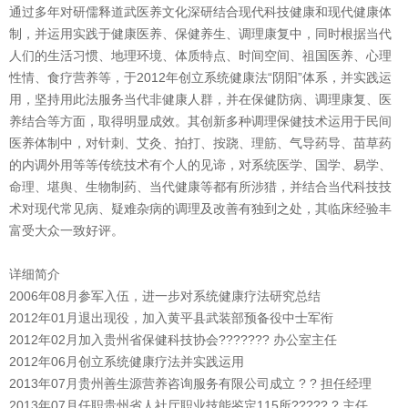
通过多年对研儒释道武医养文化深研结合现代科技健康和现代健康体
制，并运用实践于健康医养、保健养生、调理康复中，同时根据当代
人们的生活习惯、地理环境、体质特点、时间空间、祖国医养、心理
性情、食疗营养等，于2012年创立系统健康法“阴阳”体系，并实践运
用，坚持用此法服务当代非健康人群，并在保健防病、调理康复、医
养结合等方面，取得明显成效。其创新多种调理保健技术运用于民间
医养体制中，对针刺、艾灸、拍打、按跷、理筋、气导药导、苗草药
的内调外用等等传统技术有个人的见谛，对系统医学、国学、易学、
命理、堪舆、生物制药、当代健康等都有所涉猎，并结合当代科技技
术对现代常见病、疑难杂病的调理及改善有独到之处，其临床经验丰
富受大众一致好评。
详细简介
2006年08月参军入伍，进一步对系统健康疗法研究总结
2012年01月退出现役，加入黄平县武装部预备役中士军衔
2012年02月加入贵州省保健科技协会??????? 办公室主任
2012年06月创立系统健康疗法并实践运用
2013年07月贵州善生源营养咨询服务有限公司成立 ? ? 担任经理
2013年07月任职贵州省人社厅职业技能鉴定115所????? ? 主任