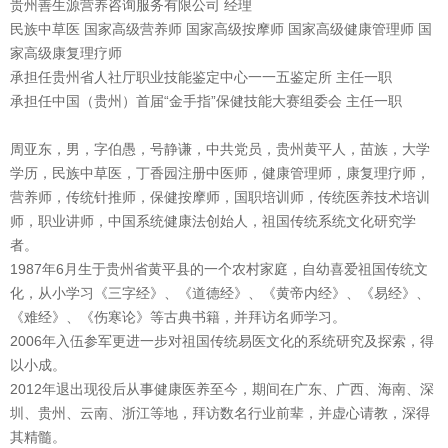
贵州善生源营养咨询服务有限公司 经理
民族中草医 国家高级营养师 国家高级按摩师 国家高级健康管理师 国
家高级康复理疗师
承担任贵州省人社厅职业技能鉴定中心一一五鉴定所 主任一职
承担任中国（贵州）首届“金手指”保健技能大赛组委会 主任一职
周亚东，男，字伯愚，号静谦，中共党员，贵州黄平人，苗族，大学
学历，民族中草医，丁香园注册中医师，健康管理师，康复理疗师，
营养师，传统针推师，保健按摩师，国职培训师，传统医养技术培训
师，职业讲师，中国系统健康法创始人，祖国传统系统文化研究学
者。
1987年6月生于贵州省黄平县的一个农村家庭，自幼喜爱祖国传统文
化，从小学习《三字经》、《道德经》、《黄帝内经》、《易经》、
《难经》、《伤寒论》等古典书籍，并拜访名师学习。
2006年入伍参军更进一步对祖国传统易医文化的系统研究及探索，得
以小成。
2012年退出现役后从事健康医养至今，期间在广东、广西、海南、深
圳、贵州、云南、浙江等地，拜访数名行业前辈，并虚心请教，深得
其精髓。