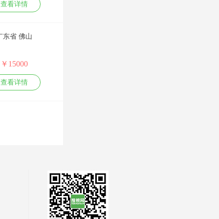
点》
查看详情
管理技能类课程：
嘉宾参加了中央电
《私企外企招标采
MTP管理能力发展
视台、中央广播电
购全流程与关键要
训练、项目管理与
台、凤凰卫视、北
点》
计划制定、非人力
京卫视、湖南卫视
《采购招标管理部
广东省 佛山
资源经理的人力资
等节目。
门职能建设》
源管理
牵头组织和策划主
安新强
金牌
“阳光招标”专业课
市场营销管理类课
持了《中国名牌发
《评标规范化管理
程：
￥15000
展论坛》、《世界
一、人力资源类：
与评标专家能力模
消费者行为学与营
名牌在中国》、
战略绩效管理
型》
销战略、有效制定
《中国质量万里
查看详情
KPI+BSC
《招投标违规行为
年度营销计划、企
行》、《中国信用
战略绩效管理体系
十大防范措施》
业量化管理、狼性
论坛》、《中国食
建设及实施
《招标文件的编制
营销之大客户销售
品安全行动》、
战略性绩效管理的
与写作技巧》
房恒贵
金牌
技巧、大订单销售
《全国中小企业
关键技巧
的项目管理、新产
节》、《中国创业
卓越绩效管理体系
1.人才制造工程：卓
品上市的组织与管
投资大会》等大型
建设
越的企业培训体系
理
会议论坛，并围绕
平衡计分卡
建设（适用于企业
人力资源管理类：
中国3.15、中国信
目标管理与绩效考
大学筹建，可培训
人力资源规划与年
用、中国制造、中
核
或辅导）
度人力资源计划、
国质量等主题组织
绩效面谈与绩效反
2.ISO 10015 质量管
九连环绩效量化技
段富辉
了大量活动；酝酿
金牌
馈
理：培训指南的应
术、六连环薪酬量
发起管理、品牌、
非人力资源的人力
用（培训机构符合
化技术、培训体系
公关、策划、广
生产管理类：
资源管理
性认证用）
的量化管控、构建
告、创新、营销、
《中国式精益生产》、《制造企
绩效目标的制定
3.适用优先：企业内
基于能力素质模型
市调、人才、文化
精细化管理类：
员工绩效辅导与职
部讲师TTT培训
的任职资格体系
等中国企业智库联
《中国式精益管理》、《工匠精
业发展