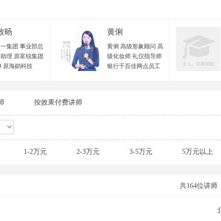
致旸
黄俐
一集团 事业部总
黄俐 高级形象顾问 高
助理 原富锐集团
级化妆师 礼仪指导师
D 原海鹚科技
银行千百佳网点员工
VP 原欧西集团 项
形象辅导专员 招商证
监 中国管理科学
券全国盛典总造型师
优秀导师 国家二级
深圳宝安区政府特邀
师
按效果付费讲师
资源管理师 广东
形象讲师 十年形象礼
力资源研究会 优
仪美育经验 从业经验
训师 顺丰大学 特
与实战背景： 黄老师
师 樊登读书线下
毕业于专业美术学
老师团 特聘教练
院，曾在北京西蔓色
1-2万元
2-3万元
3-5万元
5万元以上
教育 特聘讲师 广
彩研究中心学习色彩
中小企业公共服务
搭配及个人形象管理
 特聘讲师 广州市
专业理论体系，并在
珠区人社局创业指
2010年及2012年分别
共164位讲师
心 特聘讲师 第三
进修专业化妆技术与
微吼杯”直播培训
服装设计等相关形象
 特聘导师 极地创
领域专业技能，并取