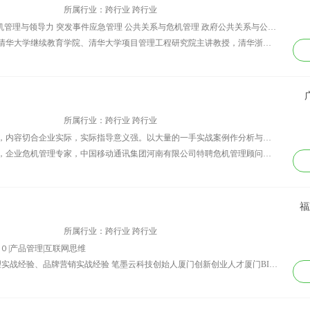
中心（全国行业前
得相关职业资质证
所属行业：跨行业 跨行业
 特聘创业导师 陕
书。同时取得CVCC
讲师课程：中国式危机管理9+1策略 危机管理与领导力 突发事件应急管理 公共关系与危机管理 政府公共关系与公共危机管理 中国式危机管理之-酒店危机管理 中国式危机管理之-银行危机管理
延安高新区科技企
礼仪指导师专业证
资历背景：王微，知名危机管理专家，清华大学继续教育学院、清华大学项目管理工程研究院主讲教授，清华浙江长三角研究院企业社会责任中心专家,数家上市公司风险与危 机管理顾问，原北大风险与危机管理研究室主任,2008首届价值中国最具影响力百强专家。被《公共世界》杂志社推委会推选为“2008中国公共关系十大杰 出专家”。 2004年王微先生率先在国内提出最符合中国企业、政府及&nbsp;NGO&nbsp;组织实际需要的系列危机管理理论，填补了此前中国危机管理缺乏系统 应对策略的空白，形成“中国式危机管理&nbsp;9&nbsp;＋&nbsp;1&nbsp;策略”、“企业危机管理&nbsp;9&nbsp;＋&nbsp;1&nbsp;预警”、“企业危机管理&nbsp;9&nbsp;＋&nbsp;1&nbsp;误区”&nbsp;等理论体系。个 人专著《中国式危机公关9＋1策略》被业界认为中国本土危机理论的突破性著作,颠覆了西方危机管理专家诺曼﹒&nbsp;R&nbsp;﹒奥古斯丁的理念，被称作“危机管理管 理中的孙子兵法”。 作为著名危机管理实战专家，&nbsp;王微先生先后成功处理了数十家企业的品牌危机及产品质量危机：宇通客车（上市公司）品牌危机、长 城电脑公司（上市公司）的硬盘质量危机、江铃陆风汽车的欧洲碰撞危机、某快速消费品（跨国公司）的产品质量危机、某知名笔记本电脑爆炸危机等、实达集团地 产项目预警预案。被誉为“中国危机管理实战第一人”。&nbsp;企业家身边的品牌管家。 &nbsp;王微老师著作&nbsp;——《中国式危机管理9+1策略》 企业危机管理专访&nbsp;——《公共世界》杂志封面人物访谈 政府公共危机与预警访谈&nbsp;——共青团中央《中国青年》杂志封面
孵化基地创业导师
书，具备10年个人形
象辅导经验及6年礼仪
形象培训教育经验。
曾为宝安区政府、招
商银行、华润银行、
博时基金等多家政府
所属行业：跨行业 跨行业
银行机构进行职业形
讲师课程：风趣幽默，生动的课堂互动，内容切合企业实际，实际指导意义强。以大量的一手实战案例作分析与讲解，使课堂培训成为实际工作的第二战场，让学员从课堂中学习到最具操作实践性的专业知识。
象培训辅导。具有丰
资历背景：林景新，知名公共关系专家，企业危机管理专家，中国移动通讯集团河南有限公司特聘危机管理顾问，企业危机公关盘点年度系列报告主笔。 林景新先生是国内知名公共关系专家，最受企业的推崇危机公关与媒体传播讲师。在媒体传播、危机公关、品牌管理方面有丰富的实战经验与理论研究。 职业背景： 现任中山大学公共传播研究所研究员，中山大学公共传播系国家精品课程《公共关系原理》主讲人，华南理工大学工商管理中心特聘危机管理讲座教授。 中国移动通信集团河南有限公司特聘危机管理专家，中国建设部科技司FTEI项目（中荷合作大型政府项目）特聘信息扩散顾问，全球品牌网首席危机管理专家。 中国式企业危机管理理论的提出者与实践者，管理过业界多起著名危机事件，专著《中国式企业危机管理》在业界有广泛的影响力。 华娱卫视《CEO实话实话》栏目、广州电视台《经济频道》新闻顾问。《广州日报》、《羊城晚报》开设有“辣笔小新”财经评论专栏。 出版个人专业著作： 《中国式企业危机管理》（广东经济出版社） 《网络危机管理——web2.0时代危机应对之道》(暨南大学出版社) 《创意营销传播：营销3.0时代的制胜之道》（辽宁科学技术出版社） 《营销造势：公关策划的策略、技巧、案例》（暨南大学出版社） 《实战网络营销：最新网络营销案例全解读》（暨南大学出版社） 《管理者必读的十堂危机公关课》(暨南大学出版社)
富教学经验，扎实的
教育专业理论基础和
丰富的教学经验。 曾
辅导企业与培训客
福
户： 深圳宝安区政
府、深圳水务集团、
所属行业：跨行业 跨行业
东莞南城区政府、中
０|产品管理|互联网思维
国工商银行、招商银
资历背景：世界500强行业龙头产品管理实战经验、品牌营销实战经验 笔墨云科技创始人厦门创新创业人才厦门BIM专家组成员中国中小型企业（海峡两岸）专精 特新产业联盟会员前ABB中国低压事业部高级产品经理ABB集团OEP项目成员南京航天航空大学经管院管理学博士哈尔滨工业大学控制科学与工程硕士研究生 厦门理工学院、厦门大学、厦门华天涉外学院特聘企业导师擅长bim技术服务，国内领先的咨询、培训、大数据服务于一体的企业。为建筑建设大幅度减少返工， 快速提升沟通效率，节省工期。及李老师擅长领域：企业营销、企业战略、企业管理、新技术新思想。
行、浦发银行、华润
银行、京基集团、平
安保险、博时基金、
深圳迈瑞医疗、中国