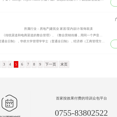
所属行业：房地产|建筑业 家居/室内设计/装饰装潢
讲师课程：《如何系统构建营销体系》、《传统渠道和电商渠道的整合管理》、《整合营销传播，用同一个声音说话》、《大数据营销，其实你也可以》、《你会做广告吗》、《如何选择品牌代言人》、《战略品牌管理》、《知名品牌案例分析》、《品牌危机管理》、《品牌延伸得与失》、《逝去的品牌，我们应该反思什么》、《多品牌和单一品牌的取舍之道》、《中小企业的品牌之路》、《互联网时代的品牌之路》、《长尾理论与互联网营销》、《体育营销策略》、《娱乐营销策略》、《如何打造企业家个人品牌》、《营销预算知多少》。
资历背景：1.暨南大学工商管理硕士（普通全日制），华侨大学管理学学士（普通全日制），经济师（工商管理方向），营销师。管理类科班出身，知识体系扎实全面，系统地学习和研究了国内外顶尖商学院的管理类经典著作，能较好地将战略、营销、财务等知识有机整合起来。 2.在大型民营集团企业、世界500强能源企业、上市房地产企业、得到了全面锻炼，积累了丰富的实战经验，先后从事过营销和战略管理等工作。 3.有别于纯文字的泛泛而谈和空洞言论，本人尤其擅长利用数据来分析问题和解决问题。精通《统计学》和《营销调研》等课程，精通EXCEL和SPSS等统计软件，所有培训课件都尽量利用数据和图表来表达观点，主题明确，版面整洁，论证有力。 4.除了采用商业史上经典的知名案例和本人亲身经历的案例，所有的课件都尽量采用最新的案例，贴近当前需求，紧扣时代脉搏。 5.“知行合一”是本人矢志不渝的追求，“每一次培训都有价值”是本人对客户的庄严承诺。
3
4
5
6
7
8
9
下一页
末页
首家按效果付费的培训众包平台
0755-83802522