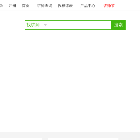
务礼仪
投标：
庞丽
澜珊
中标：
澜珊
服务质量提升及抱怨投诉处理
投标
录
注册
首页
讲师查询
搜根课表
产品中心
讲师节
找讲师