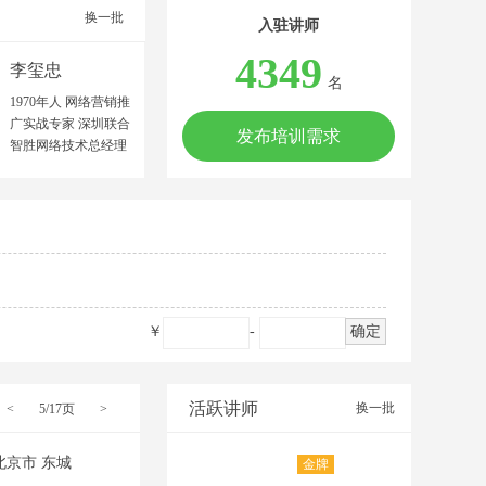
换一批
入驻讲师
4349
李玺忠
名
1970年人 网络营销推
广实战专家 深圳联合
发布培训需求
智胜网络技术总经理
中国建筑材料流通协
会特聘金牌讲师 广东
中益产研院合伙人 广
东文商研究院联合创
始人 中山大学MBA
广东工商职业技术大
学客座教授 网络营销
师/高级营销师 高级企
￥
-
确定
业培训师/美国AACTP
顾问师 擅长领域：制
造业、农业、服务业
等多领域的网络营销
活跃讲师
换一批
<
5/17页
>
推广策划。 擅长项
目：网络营销推广团
北京市 东城
金牌
队建设、网络品牌策