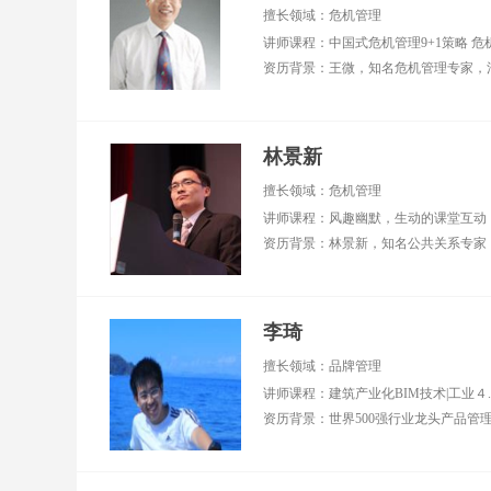
评顾问 ■ 2018年全国
业
擅长领域：危机管理
百强讲师、2022年全
十）
国优秀讲师 ■ 交大安
西
泰、同济大学、上海
业
财经大学、上海理工
大学等高校特聘讲师
擅长领域：管理技
林景新
能、领导力、客户服
务、客户体验、高效
擅长领域：危机管理
团队建设、行动学
习、职业素养
李琦
擅长领域：品牌管理
讲师课程：建筑产业化BIM技术|工业４.