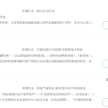
联通等。
所属行业：跨行业 跨行业
开发
资历背景：1998年担任火凤凰中国区首席讲师，主讲博恩崔西巅峰成就心理学及巅峰销售心理学，至今为止有17年职业讲师职业顾问经验。 2004年被评为中国十大金牌讲师2013年被北京大学聘为兼职教授 中国最早的潜能训练师之一，中国讲师界的领袖型人物。 许 明老师是销售的激励大师，打造团队精神的领袖人物，中国潜能训练的先锋。他的课程令学员终生难忘，刻骨铭心，是一种永恒的激励，每一次训练都创造培训行业 惊人奇迹。是一位真正用生命在演绎课程的顶级训练师，用他的语言来说：“每一次课程都是在经历和完成生命与生命的对话”！ 授课风格： 生动、流畅、激情澎湃，将知识的灌输透过学员的互动与体验而完成，高强度的互动，注重情景化的教学模式，因而学员们给予了“如音乐般流淌心灵********”的真迹流露！ 曾任： 北京权品集团、五指生集团首席顾问、华夏良子集团首席顾问、台湾兴田国际投资公司总经理助理、兴田国际投资公司组训部调研员、潜能训练师、火凤凰金牌讲师。
所属行业：IT|通信|电子|互联网 互联网/电子商务
讲师课程：《向品牌要业绩-把该赚的钱赚回来》|《从品牌战略到营销落地》|《新时代的网络营销》|《微营销》|《卓有成效的管理者》领悟与实践|《执行力落地》
资历背景：耿启亮品牌营销实战专家企业品牌营销落地顾问善于帮助企业实现从品牌战略到营销落地的转变，从而突破业绩瓶颈。 软件互联网从业11年； 品牌营销经验11年； 品牌副总裁经验5年；； 落地堂首席讲师合伙人。 著有《执行力落地》《管理思想如何“落地”》《执行力引擎——制度落地》等图书及《让制度“落地”》《向沟通要业绩》等培训光盘。现任多家知名企业品牌营销落地顾问。 一直致力于品牌营销战略落地研究与实践及落地式培训的推广和研究。每年举办近百场关于品牌营销及执行力落地的专题讲座，并任清华大学、中国人民大学、中加管理学院等校总裁研修班讲师。主讲内训课程类型：《从品牌战略到营销落地》、《执行力落地》、《沟通协作落地》、《团队管理落地》。 公开课：《从品牌战略到营销落地》。 企业品牌营销现状 有营销没品牌——销售越来越吃力，品牌助力急缺，却又无从下手； 有品牌无落地——品牌战略较清晰，品牌塑造吃力，心有余力不足。 其实， 企业要的只是实践——不用去管品牌的定义是什么，只需要知道如何拥有品牌； 而且， 企业没有品牌英雄——品牌营销不只是某个部门的事情，而是企业全员的共同使命； 所以， 企业需要品牌培训——搞清楚品牌营销的实战要领； 企业更需要品牌顾问——共同完成品牌的营销落地。 品牌营销实战业绩 ——某软件企业客户，从品牌培训到实战顾问，业绩从800万、1800万、2800万、4800万的三年三级跳； ——某云计算企业客户，通过品牌战略梳理，明确云运营模式，当年实现融资1.2亿人民币； ——某科技企业客户，通过培训与顾问实践，仅仅为某产品进行改名，即迅速实现该产品销量翻倍提升；
所属行业：房地产|建筑业 家居/室内设计/装饰装潢
讲师课程：《王牌导购》|《王牌店长》|《我必能成为设计签单高手》|《打造家装电话营销高手》|《自动自发》|《建立卓越营销团队》
资历背景：★中华讲师网特约讲师★浙江大学商帮文化发展研究中心副主任★《全球品牌网》、《中国营销传播网》营销策划专栏撰稿人★成功组织70多场装饰整合营销客户设计咨询会，最少每场100人客户，现场个人最高签单6单/天。曾策划与执行数十场第三方营销落地活动，口碑良好。★培训服务400多家企业，设计、业务及总经理学员达20000人以上，大部分学员比学前每月业绩增加50%以上。★曾任上市公司江苏亨通集团销售省区经理，金马国际、韩丽宅配等知名家居品牌华东大区经理、副总经理等中高层职位，建立和带领过150人以上团队。★浙江省中小企业协会“软实力”项目优秀培训师