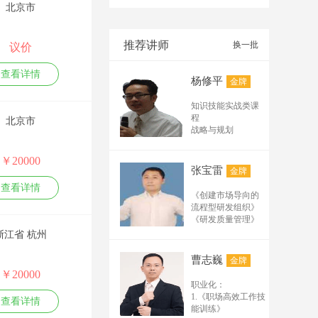
北京市
基础班及试听课纲：
（45分--90分） 1.网
络推广基础实用术语
推荐讲师
换一批
议价
有哪些？ 2.排名在百
度、搜狗、公众号、
查看详情
杨修平
金牌
电商平台、阿里诚信
通、短视频的排名规
知识技能实战类课
律及规则 3.必须掌握
程
北京市
的排名的要素有哪
战略与规划
些？ 4.分析互联网流
企业创新战略和创
新管理
量，怎样构建推广矩
￥20000
技术路线、技术平
阵及循环结构？ 5.常
张宝雷
金牌
台与产品平台规划
用实用的推广工具软
查看详情
组织管理
《创建市场导向的
件解析 6.企业网络推
管理者的创新领导
流程型研发组织》
广需要具备哪些条
力
《研发质量管理》
件？ 高级班及实操班
体系流程
《研发人员的考核
浙江省 杭州
打造高效研发体系
课纲（2天1晚----3天2
与激励》 《从样品
产品创新研发流程
晚） 1.分析网络推广
走向量产》 《产品
曹志巍
金牌
与工具
研发体系构建与模
营销经常用到的专业
￥20000
核心技能
板详解》 流程管理
术语 2.关键词挖掘及
职业化：
成功的产品经理技
与产品管理系列：
拓展的24种方法 3.推
1.《职场高效工作技
能修炼
查看详情
《流程体系规划与
能训练》
广标题制作 4.文案编
研发项目管理
流程设计实战》