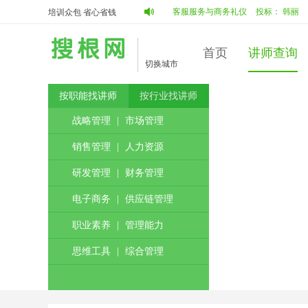
：
蔡占明
陈德智
中标：
蔡占明
客服服务与商务礼仪
投标：
韩丽
李默
培训众包 省心省钱
首页
讲师查询
切换城市
按职能找讲师
按行业找讲师
战略管理
|
市场管理
销售管理
|
人力资源
研发管理
|
财务管理
电子商务
|
供应链管理
职业素养
|
管理能力
思维工具
|
综合管理