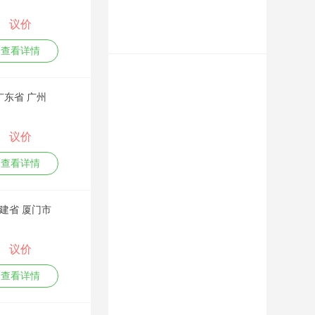
划推广、网站建设优
化排名、各平台关键
议价
词霸屏、新媒体及短
视频营销等。 李玺忠
查看详情
老师是网络营销推广
策划行业的实战派专
家，网络推广排名实
广东省 广州
战实训14年，公开授
课达千余场，无PPT
上课，可现场即时根
议价
据学员需要制定教
材，在理论培训及实
查看详情
训操作现场教学上经
验丰富，专业的实战
技术技巧和幽默风趣
建省 厦门市
的授课风格，深得学
员及企业领导们认可
与赞赏。 致力于推广
议价
传播企业品牌、产
品、新科技及企业文
查看详情
化理念等；同时助力
企业快速通过网络获
得业务商机。 课纲：