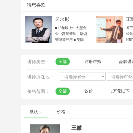
猜您喜欢
吴永彬
宋
■ 18年以上中大型企
原三
业中高层管理、培训
经理
管理等经历 ■ 英国
HR
IPMA国际专业培训师
HR
/ ACI国际职业培训师
目总
■ ICF国际教练联合会
院 
讲师类型：
全部
注册讲师
品牌讲
ACC认证教练 / 准
人力
PCC专业教练 ■ POA
省人
组织行动力 全国首期
秀培
讲师所在地：
认证讲师 ■ 中国服务
聘讲
设计人才资质 ■ 客户
领读
价格范围：
全部
议价
1万元以下
服务国际标准最高
百越
SSE认证 ■ 行动学习
西
引导师、国家生涯规
平台
划师 ■ 《教练式高尔
海
默认
价格
夫——向下管理》认
导中
证讲师 ■ DISC性格与
届“
王微
行为风格 认证讲师/测
大赛