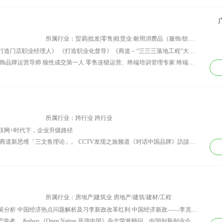
所属行业：贸易|批发|零售|租赁业 耐用消费品（服饰/纺织/皮革/家具/家电）
讲师课程：《会议营销与市场推广》《打造门店职业经理人》 《打造职业化督导》《商道－“三三三落地工程”大解密》 《门店运营管理---业绩倍增系统》 《门店业绩十倍递增---促销管理技术》 《商道5大销售黄金法则》 《打造金牌店长-360度全方位打造》 《疯狂卖手特训营》(初\中\高级班) 《门店开大单---内场管理技术》 《门店经营-“PTP”连锁盈利模式打造》
资历背景：商道咨询培训公司创始人 服饰品牌运营导师 狼性成交第一人 零售连锁运营、终端培训管理专家 终端盈利模式打造权威专家 门店实战超级培训讲师
所属行业：跨行业 跨行业
互联网+时代下，企业升级路径
资历背景：愿景：中国品牌遍布天下！ 商道新思维「三文鱼理论」。 CCTV发现之旅频道《对话中国品牌》訪談嘉賓 。 CCTV《对话中国品牌》栏目组顾问。 北大民经院品牌识别与传播项目组主任。 中国私董会研究院创始人。 山东省蓝色创客基地首界创客导师。 北京电鱼网络文化传媒有限公司董事長。 2015年中国百强讲师，北京十强讲师。 十年前台北市政府用资深产业顾问之衔，邀请他解读「数字产业的市场侦测与趋势预测」，并谈到：「当您打开侦测与预测的天线，您就有洞见未来的眼睛。」 十年前演讲中预测「智能手机」是未来数字生活的中心，我们将生活在一个无所不在的网络世界，到了现在人们的日常生活己经离不开手机与移动互联网了。 十年后徐老师预测，《中国的品牌遍布天下》、未来的企业均是「有电会飞还有标签」的新企业物种-三文鱼。
所属行业：房地产|建筑业 房地产/建筑/建材/工程
讲师课程：当前宏观经济走势及经济政策分析 中国经济热点问题解析及习李新政改革红利 中国经济新政——李克强经济学解读 互联网金融崛起，银行业的挑战与发展趋势（银行） 利率市场化下商业银行的风险、机遇及应对（银行） 经济新常态下的房事、房市及房势（房地产总裁班） 中国经济困局及企业投资机会 新型城镇化中商业银行的机遇与对策（银行） 中国式城镇化对房地产的影响（房地产）
资历背景：&nbsp;著名经济学家，房地产学者， &nbsp;《Open Nation 开源中国》杂志荣誉顾问，中国创新创业企业家联盟咨询专家，国家银河培训工程特聘专家，专家顾问网专家团秘书长。曾任中国社科院中小企业研究中心投融资部主任、融资有道全国巡讲活动秘书长、中国西部投融资高峰论坛秘书长、中国最具成长性新锐企业奖评委。北京大学汇丰商学院房地产EMBA班客座教授。 曾在北京人民大会堂、清华大学、北京大学、上海交通大学、国家高级公务员培训中心等授课，在中国国际文化产业博览交易会（文博会）、中国北京国际科技产业博览会(科博会)、中国中小企业论坛、中国最具成长性新锐企业奖评选活动、中国西部投融资高峰论坛、中国地产高峰论坛、融资有道全国巡讲活动、国家发改委银河培训工程、亚洲教育北京论坛、新形势下的投融资趋势解读高峰论坛、2013中国经济发展论坛等几十个大型论坛、活动担任演讲嘉宾、对话嘉宾、主持人。 曾接受《21世纪经济报道》、《国际商报》、《第一财经》、陕西电视台等多家权威媒体采访、报道。