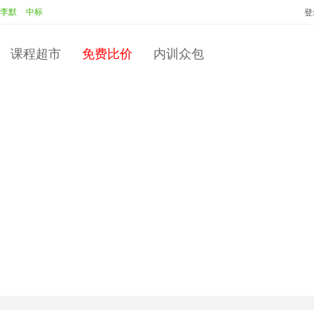
中标：
李默
校园人转变为职场人
投标：
彭永红
中标：
彭永红
商
登
课程超市
免费比价
内训众包