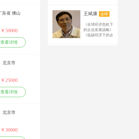
2.《办公室工作规范
产品需求分析与需
写要点 5.排名（百
《产品战略规划与
与技巧训练》
求管理
度、搜狗、公众号、
路标管理》 《市场
3.《行政文秘综合技
系统化项目管理能
广东省 佛山
王斌康
金牌
驱动的产品开发流
电商平台、阿里诚信
能提升训练》
力实训
程管理》 《成功的
通、短视频）规律及
4.《职场礼仪与沟通
创新工作坊
《全球经济危机下
产品经理》管理系
技能提升训练》
需求 6.解析抖音、快
产品创新工作坊
的企业发展战略》
￥50000
列： 《从技术走向
5.《时间管理与工作
（四课程，详见下
手、B站、小红书等
《低碳经济下的企
管理》 《研发人员
效能提升训练》
表）
新媒体运营规则及技
业发展战略》
的核心管理技能提
查看详情
6.《高效会议管理》
职业创新能力训练
《企业战略管理》
巧 7.微信公众号管理
升》
7.《高效沟通训练》
工作坊
《生产运作管理》
万力
及运营要点 8.微信的
金牌
公文写作：
创新思维与技能解
《供应链与物流管
管理及运营的要点 9.
8.《职场写作力提升
决工作坊
理》
北京市
先后在人民日报、
训练》
链接构建方法 10.推广
关键实践
新华社、经济日
9.《金字塔思维与公
TRIZ理论与实务高
工具使用及技术要点
报、香港商报等国
文写作训练》
级班
11.网站后台管理及优
内外百余家媒体开
￥25000
10.《最新党政机关
质量功能展开QFD
化 12.推广中需要注意
辟专栏、专版等，
公文写作技巧训
训练班
的规则 13.分析解析互
发表各类新闻报道
练》
陈伟
查看详情
敏捷研发项目管理
金牌
和研究报告数百
联网流量及矩阵设计
（SCRUM master）
篇；主编出版了
14.根据现场需要制定
微创新-互联网时代
“阳光招标”法律课
《名牌战略与质量
的最佳创新实践
《招投标法实施条
其他内容教材
振兴》、《企业策
北京市
例及相关法规解
划》、《创新经营
读》
与现代管理》、
“阳光招标”管理课
《世界500强专业服
《政府国企招标采
￥30000
郭楚凡
金牌
务丛书》等20多部
购全流程与关键要
专著；并多次做为