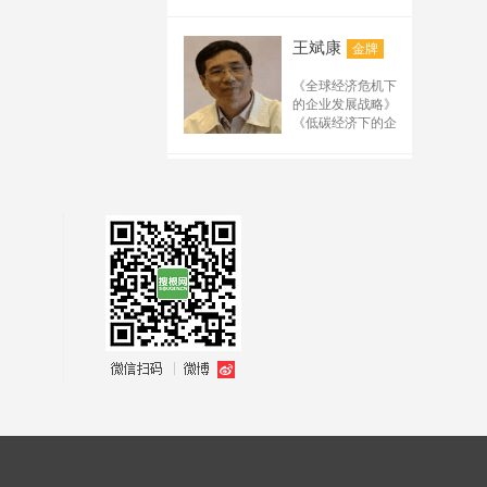
2.《办公室工作规范
产品需求分析与需
写要点 5.排名（百
《产品战略规划与
与技巧训练》
求管理
度、搜狗、公众号、
路标管理》 《市场
3.《行政文秘综合技
系统化项目管理能
王斌康
金牌
驱动的产品开发流
电商平台、阿里诚信
能提升训练》
力实训
程管理》 《成功的
通、短视频）规律及
4.《职场礼仪与沟通
创新工作坊
《全球经济危机下
产品经理》管理系
技能提升训练》
需求 6.解析抖音、快
产品创新工作坊
的企业发展战略》
列： 《从技术走向
5.《时间管理与工作
（四课程，详见下
手、B站、小红书等
《低碳经济下的企
管理》 《研发人员
效能提升训练》
表）
新媒体运营规则及技
业发展战略》
的核心管理技能提
6.《高效会议管理》
职业创新能力训练
《企业战略管理》
巧 7.微信公众号管理
升》
7.《高效沟通训练》
工作坊
《生产运作管理》
万力
及运营要点 8.微信的
金牌
公文写作：
创新思维与技能解
《供应链与物流管
管理及运营的要点 9.
8.《职场写作力提升
决工作坊
理》
先后在人民日报、
训练》
链接构建方法 10.推广
关键实践
新华社、经济日
9.《金字塔思维与公
TRIZ理论与实务高
工具使用及技术要点
报、香港商报等国
文写作训练》
级班
11.网站后台管理及优
内外百余家媒体开
10.《最新党政机关
质量功能展开QFD
化 12.推广中需要注意
辟专栏、专版等，
公文写作技巧训
训练班
的规则 13.分析解析互
发表各类新闻报道
练》
陈伟
敏捷研发项目管理
金牌
和研究报告数百
联网流量及矩阵设计
（SCRUM master）
篇；主编出版了
14.根据现场需要制定
微创新-互联网时代
“阳光招标”法律课
《名牌战略与质量
的最佳创新实践
《招投标法实施条
其他内容教材
振兴》、《企业策
例及相关法规解
划》、《创新经营
读》
与现代管理》、
“阳光招标”管理课
《世界500强专业服
《政府国企招标采
郭楚凡
金牌
务丛书》等20多部
购全流程与关键要
专著；并多次做为