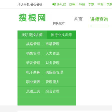
智
中标：
蔡占明
客服服务与商务礼仪
投标：
韩丽
李默
中标：
李默
培训众包 省心省钱
首页
讲师查询
切换城市
按职能找讲师
按行业找讲师
战略管理
|
市场管理
销售管理
|
人力资源
研发管理
|
财务管理
电子商务
|
供应链管理
职业素养
|
管理能力
思维工具
|
综合管理