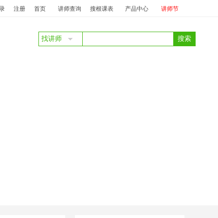
庞丽
澜珊
中标：
澜珊
服务质量提升及抱怨投诉处理
投标：
周力之
中标
录
注册
首页
讲师查询
搜根课表
产品中心
讲师节
找讲师