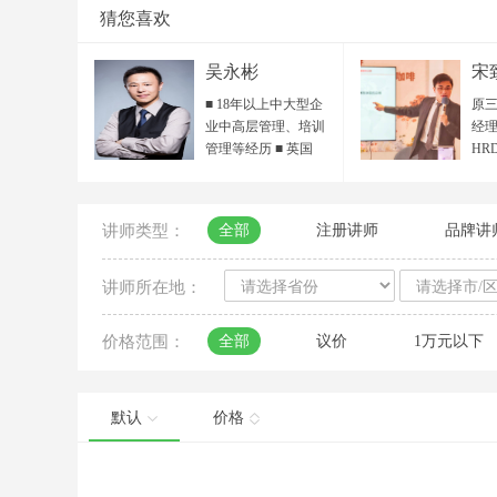
猜您喜欢
吴永彬
宋
■ 18年以上中大型企
原三
业中高层管理、培训
经理
管理等经历 ■ 英国
HR
IPMA国际专业培训师
HR
/ ACI国际职业培训师
目总
■ ICF国际教练联合会
院 
讲师类型：
全部
注册讲师
品牌讲
ACC认证教练 / 准
人力
PCC专业教练 ■ POA
省人
组织行动力 全国首期
秀培
讲师所在地：
认证讲师 ■ 中国服务
聘讲
设计人才资质 ■ 客户
领读
价格范围：
全部
议价
1万元以下
服务国际标准最高
百越
SSE认证 ■ 行动学习
西
引导师、国家生涯规
平台
划师 ■ 《教练式高尔
海
默认
价格
夫——向下管理》认
导中
证讲师 ■ DISC性格与
届“
行为风格 认证讲师/测
大赛