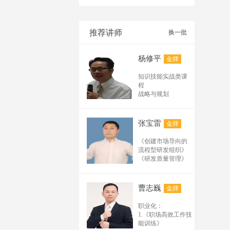
基础班及试听课纲：
（45分--90分） 1.网
络推广基础实用术语
推荐讲师
换一批
有哪些？ 2.排名在百
度、搜狗、公众号、
杨修平
金牌
电商平台、阿里诚信
通、短视频的排名规
知识技能实战类课
律及规则 3.必须掌握
程
的排名的要素有哪
战略与规划
些？ 4.分析互联网流
企业创新战略和创
新管理
量，怎样构建推广矩
技术路线、技术平
阵及循环结构？ 5.常
张宝雷
金牌
台与产品平台规划
用实用的推广工具软
组织管理
《创建市场导向的
件解析 6.企业网络推
管理者的创新领导
流程型研发组织》
广需要具备哪些条
力
《研发质量管理》
件？ 高级班及实操班
体系流程
《研发人员的考核
打造高效研发体系
课纲（2天1晚----3天2
与激励》 《从样品
产品创新研发流程
晚） 1.分析网络推广
走向量产》 《产品
曹志巍
金牌
与工具
研发体系构建与模
营销经常用到的专业
核心技能
板详解》 流程管理
术语 2.关键词挖掘及
职业化：
成功的产品经理技
与产品管理系列：
拓展的24种方法 3.推
1.《职场高效工作技
能修炼
《流程体系规划与
能训练》
广标题制作 4.文案编
研发项目管理
流程设计实战》