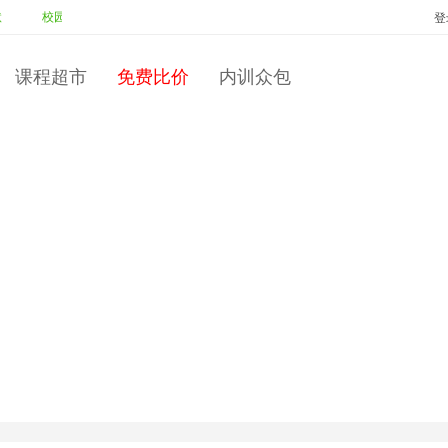
校园人转变为职场人
投标：
彭永红
中标：
彭永红
商务礼仪
投标：
登
课程超市
免费比价
内训众包