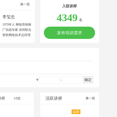
换一批
入驻讲师
4349
李玺忠
名
1970年人 网络营销推
广实战专家 深圳联合
发布培训需求
智胜网络技术总经理
中国建筑材料流通协
会特聘金牌讲师 广东
中益产研院合伙人 广
东文商研究院联合创
始人 中山大学MBA
广东工商职业技术大
学客座教授 网络营销
师/高级营销师 高级企
￥
-
确定
业培训师/美国AACTP
顾问师 擅长领域：制
造业、农业、服务业
等多领域的网络营销
活跃讲师
讲师
换一批
1/0页
推广策划。 擅长项
目：网络营销推广团
金牌
队建设、网络品牌策