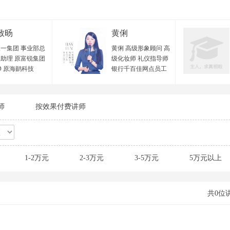
致旸
黄俐
一集团 事业部总
黄俐 高级形象顾问 高
助理 原富锐集团
级化妆师 礼仪指导师
D 原海鹚科技
银行千百佳网点员工
VP 原欧西集团 项
形象辅导专员 招商证
监 中国管理科学
券全国盛典总造型师
优秀导师 国家二级
深圳宝安区政府特邀
师
按效果付费讲师
资源管理师 广东
形象讲师 十年形象礼
力资源研究会 优
仪美育经验 从业经验
训师 顺丰大学 特
与实战背景： 黄老师
师 樊登读书线下
毕业于专业美术学
老师团 特聘教练
院，曾在北京西蔓色
1-2万元
2-3万元
3-5万元
5万元以上
教育 特聘讲师 广
彩研究中心学习色彩
中小企业公共服务
搭配及个人形象管理
 特聘讲师 广州市
专业理论体系，并在
珠区人社局创业指
2010年及2012年分别
共0位
心 特聘讲师 第三
进修专业化妆技术与
微吼杯”直播培训
服装设计等相关形象
 特聘导师 极地创
领域专业技能，并取