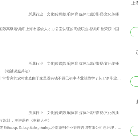
上
联通等。
所属行业：文化|传媒|娱乐|体育 媒体/出版/影视/文化传播
资历背景：澳大利亚国家培训局认证的国际高级培训师 上海市紧缺人才办公室认证的高级职业培训师 曾荣获中国人力资源年度奖杰出培训师奖 2001年被国际锦江集团聘为上海APEC会务人员礼仪培训师 2006年为《世界园艺博览会》会务人员进行礼仪培训 2007年为《上海国际电影节》和《上海电视节》全体志愿者培训礼仪 2010年为上海世博协调局和多家展馆公务人员培训国际商务礼仪 为上海迪斯尼项目的商务人员培训商务礼仪 上海交大MBA、EMBA总裁班客座讲师 浙江大学MBA、EMBA总裁班客座讲师 北大&lt;完美女性总裁夫人&gt;班客座讲师 复旦大学管理学院客座讲师 接受《美国时代周刊》的采访。 为《LUCI》、《中外首饰时尚》、《都市心情》等时尚杂志礼仪专栏特约撰稿。 担任上海电视台《生活时尚》频道 “万千风情”节目的礼仪嘉宾
所属行业：文化|传媒|娱乐|体育 媒体/出版/影视/文化传播
》《领袖说服兵法》
资历背景：王琼老师1990年出生在一个非常贫穷的农村家庭由于家里没有钱不得已初中毕业就戳学了从17岁毕业以后就出来打工第一份工作是在黑龙江鹤岗的一个工程公司做工人月收入900块人民币18岁来到大连独身创业他曾经做过20份工作做过餐厅小弟房屋中介造船厂清油工人夜场领班洗浴服务员保安卖电子产品摆过地摊一次偶然的机会接到了他人生当中第一通改变命运的电话也正因为这个改变命运的电话让他遇到了人生当中第一位梦想导师刘子鸣老师一次偶然的一堂课改变了他的一生从一个不会销售不会讲话的一个人变成了公司销售的第一名从一个不会沟通说服的一个人到现在认识很多亚洲级超级训练讲师他就是王琼老师现在他所在公司担任职务有陈安之国际训练机构任职金牌讲师子鸣控股集团首席执行总监子鸣文化传播教育有限公司行政经理广州鼎成教育咨询有限公司大连分公司营销顾问RA控股集团董事长 王琼老师的品牌课程有《引爆生命力》《领袖商战智慧》激发学员的无线潜能找回内在的原动力
所属行业：文化|传媒|娱乐|体育 媒体/出版/影视/文化传播
程策划 ，主讲课程《幸福人生》
资历背景： 幸福人生主讲老师：于魁武老师&nbsp; &nbsp;&nbsp;&nbsp;济南惠明企业管理咨询有限公司总经理，幸福企业建设专家，北大民营经济研究院咨询顾问，中国职业经理人，多家公司的长期合作顾问。于2003年开始从事人力资源和商业模式的咨询工作，2011年开始研究商道和幸福企业，自此至今，于先生一直走在“为企业谋福祉的”的道路上，并以此为终生使命，欲觅得有缘人传承发扬下去。2014年隆重推出《幸福人生》的课程，幸福人生就是获得五福：长寿、富贵、康宁、修好德、善终。幸福人生铸就强者文化，成就幸福企业，共圆中国梦。 立志终生研究、推广商业智慧，助力有缘人创富、保富，得福、保福！