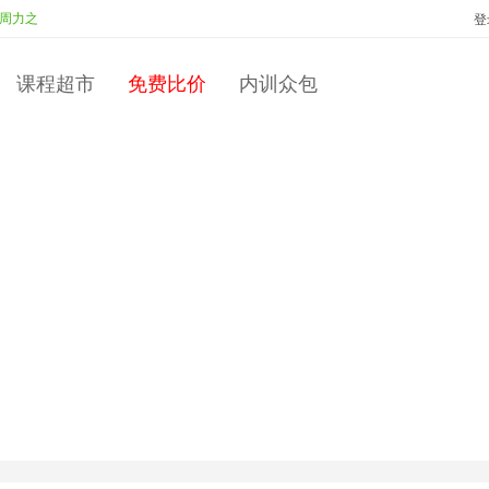
之
培训管理
投标：
许盛华
中标：
许盛华
如何做好新形势下企业内部
登
课程超市
免费比价
内训众包