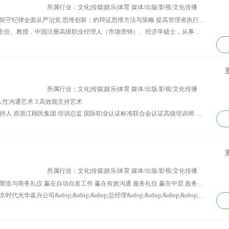
中心（全国行业前
得相关职业资质证
所属行业：文化|传媒|娱乐|体育 媒体/出版/影视/文化传播
 特聘创业导师 陕
书。同时取得CVCC
讲师课程：做好新形势下群众工作 讲规矩守纪律全面从严治党 思维创新：的辩证思维方法与策略 提高管理者执行能力 提高管理者团队建设能力 领导干部创新思维能力训练 《道德经》启迪管理智慧
延安高新区科技企
礼仪指导师专业证
资历背景：兵团干部培训学院培训部副主任、教授，中国注册高级职业经理人（市场营销）、经济学硕士，从事干部教育培训工作12年，具有5年大型企业工作经验，现任某传媒智业公司副总。
孵化基地创业导师
书，具备10年个人形
象辅导经验及6年礼仪
形象培训教育经验。
曾为宝安区政府、招
商银行、华润银行、
博时基金等多家政府
所属行业：文化|传媒|娱乐|体育 媒体/出版/影视/文化传播
银行机构进行职业形
人性沟通艺术 3.高效能主持艺术
象培训辅导。具有丰
资历背景：原安徽蚌埠广播电台 节目主持人 原浙江顾民集团 培训总监 国际职业认证标准联合会认证高级培训师 美国加州工学院 客座教授 上海交通大学/浙江大学/华中科技大学 特邀讲师 久零网 高级顾问
富教学经验，扎实的
教育专业理论基础和
丰富的教学经验。 曾
辅导企业与培训客
户： 深圳宝安区政
府、深圳水务集团、
所属行业：文化|传媒|娱乐|体育 媒体/出版/影视/文化传播
东莞南城区政府、中
讲师课程：赢在职业生涯规划 职业形象塑造与商务礼仪 赢在自动自发工作 赢在有效沟通 服务礼仪 赢在中层 政务礼仪
国工商银行、招商银
资历背景：工商管理硕士研究生 曾任北京时代光华嘉兴公司&nbsp;&nbsp;&nbsp;总经理&nbsp;&nbsp;&nbsp;&nbsp;&nbsp; 现任嘉兴理德企业管理咨询有限公司&nbsp;&nbsp;&nbsp;董事长 &nbsp;&nbsp;&nbsp;&nbsp;王惠平老师是人力资源及团队成长中的实战派培训导师，拥有15年管理培训工作经验，在不同行业、不同法人治理结构、不同文化背景的单位中大量实践，使王老师深刻理解领导人、部门主管和基层职员的工作挑战及实际需求，形成了“实效培训，增效管理”的培训理念。在培训课程的开发、讲授和顾问指导的过程中，王老师时刻围绕解决实际问题、缩短变现差距和弥补需求缺口的核心，力求通过有效训练助推团队成长，其注重实效的培训方式广受学员好评。 &nbsp;&nbsp;&nbsp;&nbsp;王惠平老师一直坚信，行为改善的终极动力来自学员的内在力量，而有效的培训就如同开发蕴藏的宝藏。在多年的职业培训生涯中，王老师形成了自己独特的风格。她在课堂上亦师亦友，即对学员的人格与智慧充满了信任与尊重，又不失培训师的立场。她的表达温文尔雅、幽默风趣。时而字字珠玑，闪烁着理性的智慧；时而直指人心，荡漾着感性的立场。王老师温暖而中立的教练风范在受训学员中获得极高赞誉，广为流传。在王老师的课堂，学员往往能在严谨而又开放的氛围中得到站高一线的指引，令学员在反省与感悟中深受裨益，轻松成长！
行、浦发银行、华润
银行、京基集团、平
安保险、博时基金、
深圳迈瑞医疗、中国