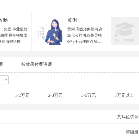
致旸
黄俐
一集团 事业部总
黄俐 高级形象顾问 高
助理 原富锐集团
级化妆师 礼仪指导师
D 原海鹚科技
银行千百佳网点员工
VP 原欧西集团 项
形象辅导专员 招商证
监 中国管理科学
券全国盛典总造型师
优秀导师 国家二级
深圳宝安区政府特邀
师
按效果付费讲师
资源管理师 广东
形象讲师 十年形象礼
力资源研究会 优
仪美育经验 从业经验
训师 顺丰大学 特
与实战背景： 黄老师
师 樊登读书线下
毕业于专业美术学
老师团 特聘教练
院，曾在北京西蔓色
1-2万元
2-3万元
3-5万元
5万元以上
教育 特聘讲师 广
彩研究中心学习色彩
中小企业公共服务
搭配及个人形象管理
 特聘讲师 广州市
专业理论体系，并在
珠区人社局创业指
2010年及2012年分别
共14位讲师
心 特聘讲师 第三
进修专业化妆技术与
微吼杯”直播培训
服装设计等相关形象
新疆维
 特聘导师 极地创
领域专业技能，并取