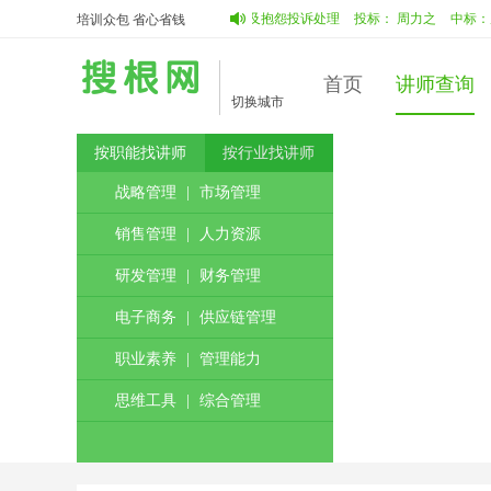
珊
中标：
澜珊
服务质量提升及抱怨投诉处理
投标：
周力之
中标：
周力
培训众包 省心省钱
首页
讲师查询
切换城市
按职能找讲师
按行业找讲师
战略管理
|
市场管理
销售管理
|
人力资源
研发管理
|
财务管理
电子商务
|
供应链管理
职业素养
|
管理能力
思维工具
|
综合管理