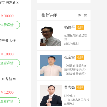
海市 浦东新区
基础班及试听课纲：
（45分--90分） 1.网
络推广基础实用术语
推荐讲师
换一批
￥30000
有哪些？ 2.排名在百
度、搜狗、公众号、
查看详情
杨修平
金牌
电商平台、阿里诚信
通、短视频的排名规
知识技能实战类课
律及规则 3.必须掌握
程
辽宁省 大连
的排名的要素有哪
战略与规划
些？ 4.分析互联网流
企业创新战略和创
新管理
量，怎样构建推广矩
￥10000
技术路线、技术平
阵及循环结构？ 5.常
张宝雷
金牌
台与产品平台规划
用实用的推广工具软
查看详情
组织管理
《创建市场导向的
件解析 6.企业网络推
管理者的创新领导
流程型研发组织》
广需要具备哪些条
力
《研发质量管理》
件？ 高级班及实操班
体系流程
《研发人员的考核
山东省 济南
打造高效研发体系
课纲（2天1晚----3天2
与激励》 《从样品
产品创新研发流程
晚） 1.分析网络推广
走向量产》 《产品
曹志巍
金牌
与工具
研发体系构建与模
营销经常用到的专业
￥12000
核心技能
板详解》 流程管理
术语 2.关键词挖掘及
职业化：
成功的产品经理技
与产品管理系列：
拓展的24种方法 3.推
1.《职场高效工作技
能修炼
查看详情
《流程体系规划与
能训练》
广标题制作 4.文案编
研发项目管理
流程设计实战》