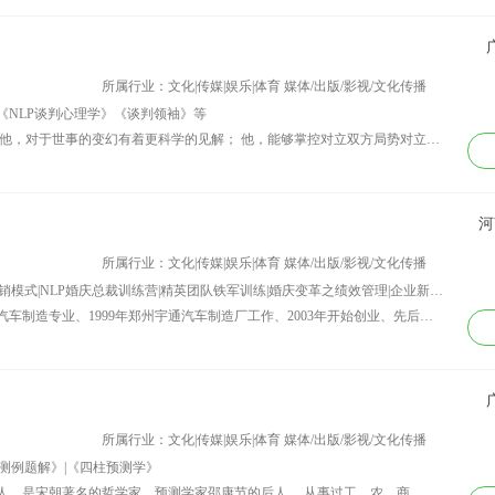
所属行业：文化|传媒|娱乐|体育 媒体/出版/影视/文化传播
《NLP谈判心理学》《谈判领袖》等
资历背景：他，谈吐幽默，见事犀利； 他，对于世事的变幻有着更科学的见解； 他，能够掌控对立双方局势对立，化敌对为和平； 他，为企业生存建立一套新方法、新思路！同时给几家企业带来了新的生命； 他就是——————————谈判专家武向阳 武向阳，师从于世界第一商业谈判大师、全球畅销书《优势谈判》作者罗杰?道森，并为其中国区总代理人，自2008年至今投资1200多万元将其风靡全球的“优势谈判”课程引入中国，帮助学员节省、赚到的净利润接近六十多亿元。2012年，发起并成立亚太国际谈判学院，罗杰?道森担任名誉院长，联合推动谈判3.0，传播正能量，致力于成为谈判领袖及谈判型组织的孵化基地。 作为中国当下的实力派谈判专家，武向阳导师以自己的亲身经历阐释了谈判所能带来的各种成就的可能性，印证了谈判不仅是一种必学的能力，更是每个人必备的实力。通过谈判，武向阳导师为中国引进了诸多世界顶级的商业大师，在中国教育培训行业开创了一个“专门引进世界商业大师”的新模式，成功打造世界大师中国行高端文化交流品牌。 2009年12月12日，荣获第六届诸葛亮策划奖——“2009中国文化产业突出贡献奖”。2012年12月21日荣获《财经界》杂志社颁发的“2012年中国最具实力谈判策划专家”称号。 目前，已成功引进世界行销大师杰?亚伯拉罕、世界第一商业谈判大师罗杰?道森、2008年度诺贝尔经济学奖获得者保罗?克鲁格曼、世界第一畅销书《心灵鸡汤》作者马克?汉森、世界第一销售训练大师汤姆?霍普金斯、世界犹太人理事会主席杰克?罗森和美国前总统乔治?布什、吉米?卡特等众多享有广泛国际声誉的商业大师及政要走进中国，并迅速引爆了旋风式的影响力，形成良好的社会与市场双重效应，被誉为“世界大师的幕后推手”。
河
所属行业：文化|传媒|娱乐|体育 媒体/出版/影视/文化传播
讲师课程：婚庆现代商务礼仪|婚礼新营销模式|NLP婚庆总裁训练营|精英团队铁军训练|婚庆变革之绩效管理|企业新思维之大单训练营|婚庆总裁商战智慧
资历背景：1995年毕业于郑州机电学院汽车制造专业、1999年郑州宇通汽车制造厂工作、2003年开始创业、先后投资的有服装。饭店、花卉批发、策划公司等。都因为资金不足和管理经验不足而失败。 2009年筹备河南格尚文化传播有限公司、并担当总经理。经过3年的努力、格尚文化发展到加盟公司12家、婚礼直营店20家、先后成立了婚庆部、文艺部、管理部、培训部、影视专题部、婚纱部等精英部门、2012年12月9日正式成立格尚管理咨询有限公司，主要从事行业研究，从企业所属行业数据化研究，经营模式咨询，团队提升为主要业务。2013年，成立格尚婚礼学院，主要帮助企业培养关键人才，打造各类别团队。 从2013年起，正式成为职业咨询师，培训师，课程主要为 1、企业组织系统咨询班：意在帮助企业建立组织系统 2、企业操盘手：意在培养企业操盘管理人才 3、企业战略系统班：帮助建立企业战略规划与定位 咨询项目为： 1、企业战略规划 2、企业组织系统 3、企业人才规划系统 4、企业总裁商战智慧 5、企业变革新营销模式
所属行业：文化|传媒|娱乐|体育 媒体/出版/影视/文化传播
测例题解》|《四柱预测学》
资历背景：1936年12月生，湖北鄂州市人。是宋朝著名的哲学家、预测学家邵康节的后人。 从事过工、农、商、兵、当过干部，后落根于易学、相学、四柱、建筑风水、破译人类基因密码等学科的研究。 1987年起分别出席了国际和全国的《周易》学术研讨会，并在国内外发表多篇论文，开始活跃于国内外易学界。 1985年受到中央国防科工委张震寰副主任的亲切接见；1989年被接收为国际易经学会会员；名著《周易与预测学》、《周易预测例题解》、《四柱预测学》、《周易预测学讲义》。 从1990年起先后在海内外出版后，受到热烈欢迎和高度评价，成为国内外"《周易》热"的热点。 1991年被应邀去新加坡、泰国讲学，因教学有方，预测准确，被新加坡授予"易坛泰斗"崇高荣誉称号，被国家列入《中国当代名人录》； 1993年在湖北省创建了“邵伟华易学研究服务中心”1995年被列入《世界十大异功奇人》；1996年创刊了我国第一个周易学术刊物《周易与应用》 1996年12月召开了我国和世界易学史上第一次“中国首届《周易》应用学术研讨会”，同年在泰国创建信息预测公司。1996年创刊了我国第一个《周易与应用》的学术杂志，1996年12月召开了我国和世界易学史上第一次"中国首届《周易》应用学术研讨会。"他为把易学应用走出国门，1996年在泰国创建了曼谷邵伟华信息预测总公司。由于应用研究成果显著，不仅国内外常有报刊杂志争相报道，而且海内外出版他的自传就有四种版本。 1997年列入《世界名人录》，同年10月和夫人陈园受到国家人体科学领导小组组长伍绍祖的亲切接见，被列入《东方之子》 1998年11月8日与夫人陈园被国家有关部门邀请出席了在人民大会堂举行的联合国第十届国际科学与和平周开幕式；同年被列入《世纪名流》； 1999年和夫人陈园被列入《中国专家人才库》《世界优秀人才大典》《中华魂》，在《人民日报》社主编的《中华大地》2000年、2002年特刊上，对其为社会作出的特殊贡献和科研成果予以了专题报道。 2000年又录编《特区风流》和《留下世纪的回忆》，因他在破译人的生物遗传密码的基因研究方面成就卓著，2000年底被美国有关单位邀请去作学术报告；因他在《周易》等信息科学应用研究，科研成果突出贡献 2001年10月被写进《丰碑——中国共产党80年奋斗与辉煌》的党史（风采卷），并明文写上：“《周易》研究家、预测学家邵伟华”，这是党对我国传统文化——《周易》行业的代表人物邵伟华先生的鼓舞与鞭策。 2005年元月8号联合国信息促进系统国家分部颁发了工作证。 其21世纪初又出新作《流年运程》（又名《请注意你在XX年基因的动向》）革新了过去生肖流年吉凶千篇一律的不科学说法。 邵伟华任广东邵伟华信息咨询服务有限公司、广东邵伟华信息咨询服务有限公司深圳分公司董事长；美国世界奇人协会副会长；中国易经协会名誉会长；中国国情研究员；“古文化周易行业”荣誉博士；是世界著名的周易研究家、预测学家。其传略被收录《中国风水家辞典》（高占全主编）、《中国易学家辞典》（高占全主编）。 代表作： 《周易与预测学》、《周易预测例题解》、《四柱预测学》、《周易预测学讲义》《流年运程》