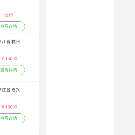
划推广、网站建设优
化排名、各平台关键
词霸屏、新媒体及短
议价
视频营销等。 李玺忠
老师是网络营销推广
查看详情
策划行业的实战派专
家，网络推广排名实
浙江省 杭州
战实训14年，公开授
课达千余场，无PPT
上课，可现场即时根
￥15000
据学员需要制定教
材，在理论培训及实
查看详情
训操作现场教学上经
验丰富，专业的实战
技术技巧和幽默风趣
浙江省 嘉兴
的授课风格，深得学
员及企业领导们认可
与赞赏。 致力于推广
￥15000
传播企业品牌、产
品、新科技及企业文
查看详情
化理念等；同时助力
企业快速通过网络获
得业务商机。 课纲：