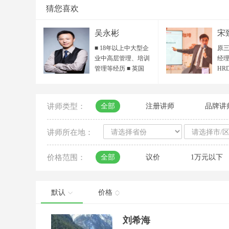
猜您喜欢
吴永彬
宋
■ 18年以上中大型企
原三
业中高层管理、培训
经理
管理等经历 ■ 英国
HR
IPMA国际专业培训师
HR
/ ACI国际职业培训师
目总
■ ICF国际教练联合会
院 
讲师类型：
全部
注册讲师
品牌讲
ACC认证教练 / 准
人力
PCC专业教练 ■ POA
省人
组织行动力 全国首期
秀培
讲师所在地：
认证讲师 ■ 中国服务
聘讲
设计人才资质 ■ 客户
领读
价格范围：
全部
议价
1万元以下
服务国际标准最高
百越
SSE认证 ■ 行动学习
西
引导师、国家生涯规
平台
划师 ■ 《教练式高尔
海
默认
价格
夫——向下管理》认
导中
证讲师 ■ DISC性格与
届“
刘希海
行为风格 认证讲师/测
大赛