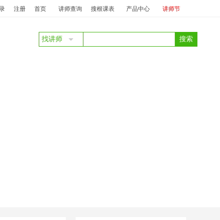
宣传工作
投标：
蔡占明
陈德智
中标：
蔡占明
客服服务与商务礼仪
投
录
注册
首页
讲师查询
搜根课表
产品中心
讲师节
找讲师