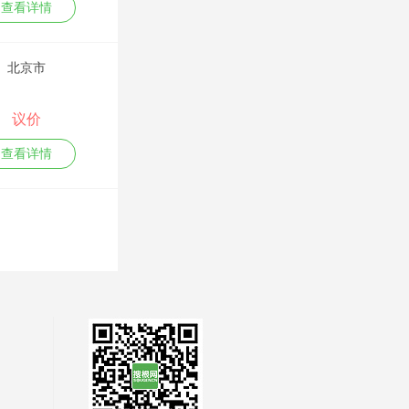
点》
查看详情
管理技能类课程：
嘉宾参加了中央电
《私企外企招标采
MTP管理能力发展
视台、中央广播电
购全流程与关键要
训练、项目管理与
台、凤凰卫视、北
点》
计划制定、非人力
京卫视、湖南卫视
《采购招标管理部
北京市
资源经理的人力资
等节目。
门职能建设》
源管理
牵头组织和策划主
安新强
金牌
“阳光招标”专业课
市场营销管理类课
持了《中国名牌发
《评标规范化管理
程：
议价
展论坛》、《世界
一、人力资源类：
与评标专家能力模
消费者行为学与营
名牌在中国》、
战略绩效管理
型》
销战略、有效制定
《中国质量万里
查看详情
KPI+BSC
《招投标违规行为
年度营销计划、企
行》、《中国信用
战略绩效管理体系
十大防范措施》
业量化管理、狼性
论坛》、《中国食
建设及实施
《招标文件的编制
营销之大客户销售
品安全行动》、
战略性绩效管理的
与写作技巧》
房恒贵
金牌
技巧、大订单销售
《全国中小企业
关键技巧
的项目管理、新产
节》、《中国创业
卓越绩效管理体系
1.人才制造工程：卓
品上市的组织与管
投资大会》等大型
建设
越的企业培训体系
理
会议论坛，并围绕
平衡计分卡
建设（适用于企业
人力资源管理类：
中国3.15、中国信
目标管理与绩效考
大学筹建，可培训
人力资源规划与年
用、中国制造、中
核
或辅导）
度人力资源计划、
国质量等主题组织
绩效面谈与绩效反
2.ISO 10015 质量管
九连环绩效量化技
段富辉
了大量活动；酝酿
金牌
馈
理：培训指南的应
术、六连环薪酬量
发起管理、品牌、
非人力资源的人力
用（培训机构符合
化技术、培训体系
公关、策划、广
生产管理类：
资源管理
性认证用）
的量化管控、构建
告、创新、营销、
《中国式精益生产》、《制造企
绩效目标的制定
3.适用优先：企业内
基于能力素质模型
市调、人才、文化
精细化管理类：
员工绩效辅导与职
部讲师TTT培训
的任职资格体系
等中国企业智库联
《中国式精益管理》、《工匠精
业发展