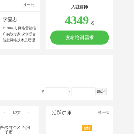
换一批
入驻讲师
4349
李玺忠
名
1970年人 网络营销推
广实战专家 深圳联合
发布培训需求
智胜网络技术总经理
中国建筑材料流通协
会特聘金牌讲师 广东
中益产研院合伙人 广
东文商研究院联合创
始人 中山大学MBA
广东工商职业技术大
学客座教授 网络营销
师/高级营销师 高级企
￥
-
确定
业培训师/美国AACTP
顾问师 擅长领域：制
造业、农业、服务业
等多领域的网络营销
活跃讲师
换一批
<
1/2页
>
推广策划。 擅长项
目：网络营销推广团
吾尔自治区 石河
金牌
队建设、网络品牌策
子市