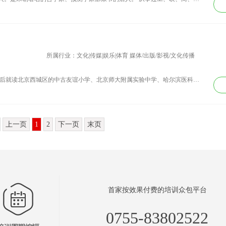
所属行业：文化|传媒|娱乐|体育 媒体/出版/影视/文化传播
资历背景： 刘纳，1969年生于北京，先后就读北京西城区的中古友谊小学、北京师大附属实验中学、哈尔滨医科大学、首都医科大学。曾任北京三甲医院8年临床医生，研究生学习后从事高端人群全科医疗和私人保健工作，先后任加拿大使馆指定医生和卫生部下属紧急救援中心和高级诊所负责人。从2005年起一直致力于社会主流媒体的营养科普事业，曾在北京电视台《健康生活》、北京科教《健康大智慧》、中央1《生活早参考》中央4《海峡两岸》、中国教育台、上海东方卫视《健康一生》、湖南卫视《百科全说》、杭州电视台《健康起义》、甘肃卫视《健康每一天》天津卫视《健康大讲堂》山东卫视《养生》等做专家嘉宾和顾问。在时尚杂志设有营养专栏，如《TIMEOUT北京》，《时尚先生》，《美酒与美食》，《高尔夫度假》《东方早报》《学前教育》、《天下美食》、《东方养生》、《生命世界》等等。 著有新书《身体到底要什么》，讲述人体能量摄取的秘密。 同时，主张“顺者康”的天人合一养生理念，在保健方面尽量用自然和简单的方法使人达到趋向健康的平衡状态。“医人身体，必先用自然之德感化，以巧借自然之力助人自愈。” 不主张过度医疗和损伤性、痛苦性治疗及诊断，以仁爱之心对普生大众，以大医的境界来要求自己和面对病人。 富有社会责任心，坚持为教育部幼教系统做营养普及、培训，在大陆、台湾、香港巡回演讲多次，传播传统养生理念。目前主持民生银行在301医院的贵宾诊室的全科及营养咨询工作，任多家公司健康和营养顾问，是中国企业家健康工程的健康教育专家，2010年中粮集团主办的“中国50明星厨师”大赛的评委。
上一页
1
2
下一页
末页
首家按效果付费的培训众包平台
0755-83802522