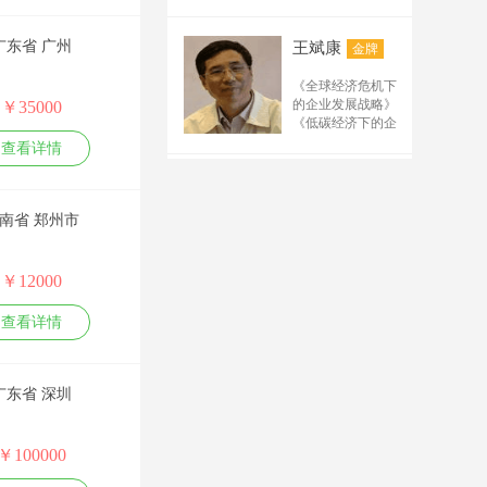
2.《办公室工作规范
产品需求分析与需
写要点 5.排名（百
《产品战略规划与
与技巧训练》
求管理
度、搜狗、公众号、
路标管理》 《市场
3.《行政文秘综合技
系统化项目管理能
广东省 广州
王斌康
金牌
驱动的产品开发流
电商平台、阿里诚信
能提升训练》
力实训
程管理》 《成功的
通、短视频）规律及
4.《职场礼仪与沟通
创新工作坊
《全球经济危机下
产品经理》管理系
技能提升训练》
需求 6.解析抖音、快
产品创新工作坊
的企业发展战略》
￥35000
列： 《从技术走向
5.《时间管理与工作
（四课程，详见下
手、B站、小红书等
《低碳经济下的企
管理》 《研发人员
效能提升训练》
表）
新媒体运营规则及技
业发展战略》
的核心管理技能提
查看详情
6.《高效会议管理》
职业创新能力训练
《企业战略管理》
巧 7.微信公众号管理
升》
7.《高效沟通训练》
工作坊
《生产运作管理》
万力
及运营要点 8.微信的
金牌
公文写作：
创新思维与技能解
《供应链与物流管
管理及运营的要点 9.
8.《职场写作力提升
决工作坊
理》
南省 郑州市
先后在人民日报、
训练》
链接构建方法 10.推广
关键实践
新华社、经济日
9.《金字塔思维与公
TRIZ理论与实务高
工具使用及技术要点
报、香港商报等国
文写作训练》
级班
11.网站后台管理及优
内外百余家媒体开
￥12000
10.《最新党政机关
质量功能展开QFD
化 12.推广中需要注意
辟专栏、专版等，
公文写作技巧训
训练班
的规则 13.分析解析互
发表各类新闻报道
练》
陈伟
查看详情
敏捷研发项目管理
金牌
和研究报告数百
联网流量及矩阵设计
（SCRUM master）
篇；主编出版了
14.根据现场需要制定
微创新-互联网时代
“阳光招标”法律课
《名牌战略与质量
的最佳创新实践
《招投标法实施条
其他内容教材
振兴》、《企业策
广东省 深圳
例及相关法规解
划》、《创新经营
读》
与现代管理》、
“阳光招标”管理课
《世界500强专业服
《政府国企招标采
￥100000
郭楚凡
金牌
务丛书》等20多部
购全流程与关键要
专著；并多次做为