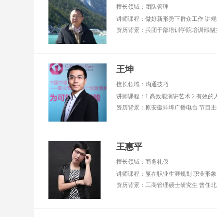
评顾问 ■ 2018年全国
业
擅长领域：团队管理
百强讲师、2022年全
十）
国优秀讲师 ■ 交大安
西
泰、同济大学、上海
业
财经大学、上海理工
大学等高校特聘讲师
擅长领域：管理技
王坤
能、领导力、客户服
务、客户体验、高效
擅长领域：沟通技巧
团队建设、行动学
讲师课程：1.高效能演讲艺术 2.有效的
习、职业素养
王惠平
擅长领域：商务礼仪