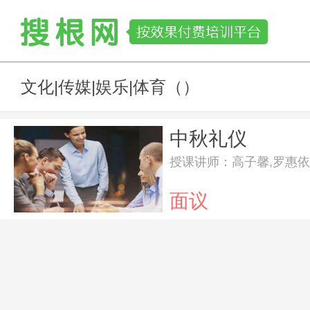
文化|传媒|娱乐|体育（）
中秋礼仪
授课讲师：高子馨,罗惠依
面议