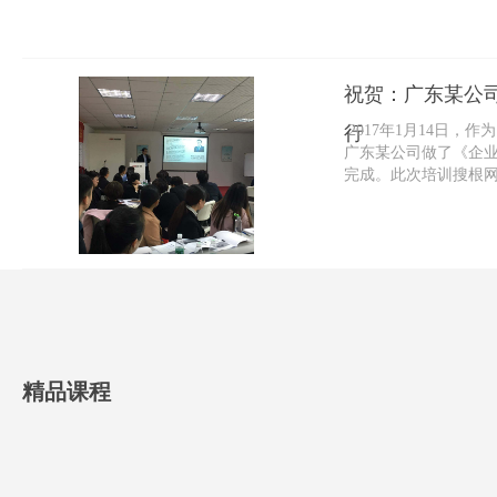
祝贺：广东某公
行
2017年1月14日
广东某公司做了《企
完成。此次培训搜根网
的赞赏和积极评...
精品课程