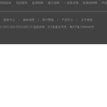
培训比价
培训资讯
监理招聘
建工招聘
一览英才网
机电招聘网
中
|
|
|
|
服务中心
服务保障
用户帮助
产品中心
关于搜根
© 2015-2026 SOUGEN.CN 版权所有，ICP备案证书号：
粤ICP备15084450号