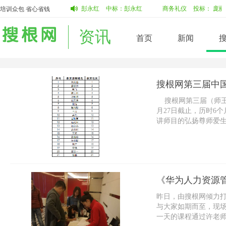
人转变为职场人
投标：
彭永红
中标：
彭永红
商务礼仪
投标：
庞丽
澜
培训众包 省心省钱
资讯
首页
新闻
搜根网第三届中国
搜根网第三届（师王争霸
月27日截止，历时6
讲师目的弘扬尊师爱
强讲...
《华为人力资源
昨日，由搜根网倾力打
与大家如期而至，现
一天的课程通过许老