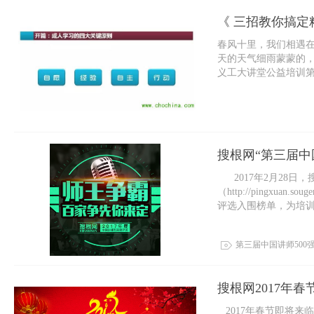
《 三招教你搞定
春风十里，我们相遇
天的天气细雨蒙蒙的，
义工大讲堂公益培训第
园软件基地深圳对外劳动
搜根网“第三届中国
2017年2月28日，
（http://pingxu
评选入围榜单，为培训
第三届中国讲师500
搜根网2017年
2017年春节即将来