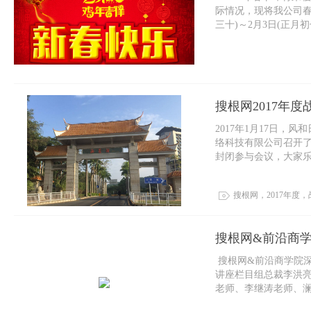
际情况，现将我公司春节
三十)～2月3日(正月初七
搜根网2017年
2017年1月17日
络科技有限公司召开了
封闭参与会议，大家乐
满成功。 ...
搜根网，2017年度
搜根网&前沿商
搜根网&前沿商学院
讲座栏目组总裁李洪
老师、李继涛老师、澜
网及前沿...