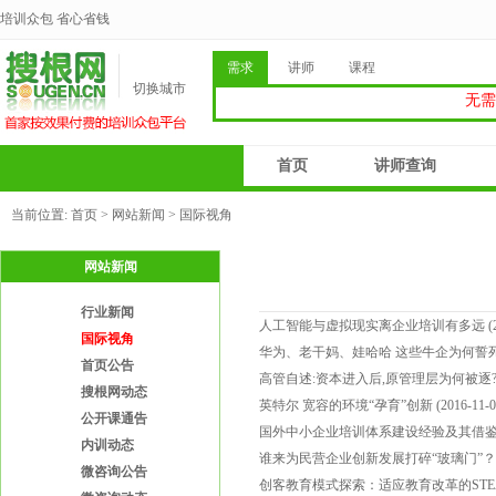
培训众包 省心省钱
需求
讲师
课程
切换城市
无需
首页
讲师查询
当前位置:
首页
>
网站新闻
> 国际视角
网站新闻
行业新闻
人工智能与虚拟现实离企业培训有多远
(
国际视角
华为、老干妈、娃哈哈 这些牛企为何誓
首页公告
高管自述:资本进入后,原管理层为何被逐
搜根网动态
英特尔 宽容的环境“孕育”创新
(2016-11-0
公开课通告
国外中小企业培训体系建设经验及其借
内训动态
谁来为民营企业创新发展打碎“玻璃门”？
微咨询公告
创客教育模式探索：适应教育改革的STE