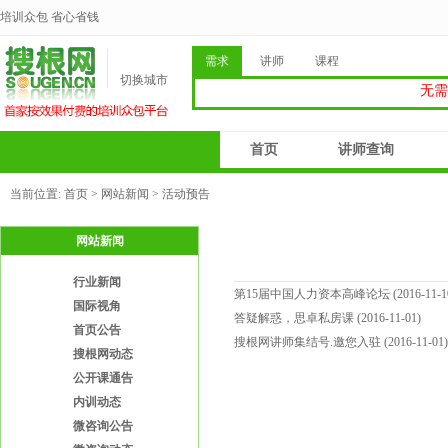
培训众包 省心省钱
需求
讲师
课程
切换城市
无需
首页
讲师查询
当前位置:
首页
>
网站新闻
> 活动预告
网站新闻
行业新闻
第15届中国人力资本高峰论坛
(2016-11-1
国际视角
答疑解惑，思卓私房课
(2016-11-01)
首页公告
搜根网讲师集结号.邀您入驻
(2016-11-01)
搜根网动态
公开课通告
内训动态
微咨询公告