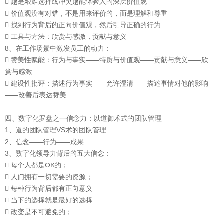
 越是艰难选择或冲突越能体验人的深层价值观
 价值观没有对错，不是用来评价的，而是理解和尊重
 找到行为背后的正向价值观，然后引导正确的行为
 工具与方法：欣赏与感激，贡献与意义
8、在工作场景中激发员工的动力：
 赞美性赋能：行为与事实——特质与价值观——贡献与意义——欣
赏与感激
 建设性批评：描述行为事实——允许澄清——描述事情对他的影响
——改善后表达赞美
四、数字化罗盘之一信念力：以道御术式的团队管理
1、道的团队管理VS术的团队管理
2、信念——行为——成果
3、数字化领导力背后的五大信念：
 每个人都是OK的；
 人们拥有一切需要的资源；
 每种行为背后都有正向意义
 当下的选择就是最好的选择
 改变是不可避免的；