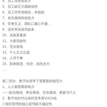
4、员工没有创造力
5、员工缺乏主观能动性
6、员工经常情绪化，有抱怨
7、丧失激情和创造力
8、官僚主义、团队口服心不服，
9、流失率高或空缺多，
10、决策质量差
11、大家混饭吃
12、无法落地
13、个人主义泛滥
14、人浮于事
15、阳奉阴违、失控，捐失合力
.....
第二部分、数字化变革下需要新的领导力
1、人人都需要影响力
——政治领域、商业领域、文化领域、家庭与个人
2、数字化时代让组织竞争更VUCA化
 组织管理的核心是驾驭不确定性