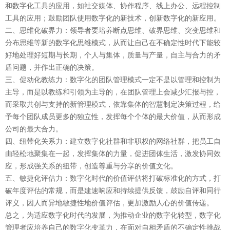
和数字化工具的应用，如社交媒体、协作程序、线上办公、远程控制
工具的应用；鼓励团队使用数字化的新技术，创新数字化的新应用。
二、思维化破界力：领导者要培养断点思维、破界思维、突变思维和
分布思维等新的数字化思维模式，从而让自己在不确定性时代下能较
好地处理好短期与长期，个人与集体，质量与产量，自主与合力的矛
盾问题，并作出正确的决策。
三、促动化教练力：数字化的团队管理模式一定不是以管理和控制为
主导，而是以教练和引领为主导的，在团队管理上会减少汇报与控，
而采取共创与支持的新管理模式，依靠集体的智慧制定决策过程，给
予每个团队成员更多的独立性，发挥每个个体的最大价值，从而形成
公司的最大合力。
四、纽带化关系力：建立数字化社群和非职权的网络社群，把员工自
由轻松地聚集在一起，发挥集体的力量，促进团体生活，激发协同效
应，形成强关系的纽带，创造尊重与分享的价值文化。
五、敏捷化评估力：数字化时代的价值评估将打破标准化的方式，打
破年度评估的常规，而是建速响应和持续提供反馈，鼓励自评和同行
评义，因人而异地敏捷性地价值评估，更加激励人心的价值传递。
总之，为适应数字化时代的发展，为推动企业的数字化转型，数字化
管理者应培养自己的数字化变革力，在面对自相矛盾的不确定性挑战