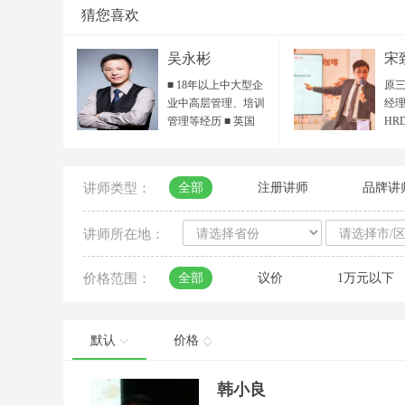
猜您喜欢
吴永彬
宋
■ 18年以上中大型企
原三
业中高层管理、培训
经理
管理等经历 ■ 英国
HR
IPMA国际专业培训师
HR
/ ACI国际职业培训师
目总
■ ICF国际教练联合会
院 
讲师类型：
全部
注册讲师
品牌讲
ACC认证教练 / 准
人力
PCC专业教练 ■ POA
省人
组织行动力 全国首期
秀培
讲师所在地：
认证讲师 ■ 中国服务
聘讲
设计人才资质 ■ 客户
领读
价格范围：
全部
议价
1万元以下
服务国际标准最高
百越
SSE认证 ■ 行动学习
西
引导师、国家生涯规
平台
划师 ■ 《教练式高尔
海
默认
价格
夫——向下管理》认
导中
证讲师 ■ DISC性格与
届“
韩小良
行为风格 认证讲师/测
大赛