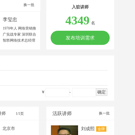
换一批
入驻讲师
4349
李玺忠
名
1970年人 网络营销推
广实战专家 深圳联合
发布培训需求
智胜网络技术总经理
中国建筑材料流通协
会特聘金牌讲师 广东
中益产研院合伙人 广
东文商研究院联合创
始人 中山大学MBA
广东工商职业技术大
学客座教授 网络营销
师/高级营销师 高级企
￥
-
确定
业培训师/美国AACTP
顾问师 擅长领域：制
造业、农业、服务业
等多领域的网络营销
活跃讲师
讲师
换一批
1/1页
推广策划。 擅长项
目：网络营销推广团
北京市
刘成熙
金牌
队建设、网络品牌策