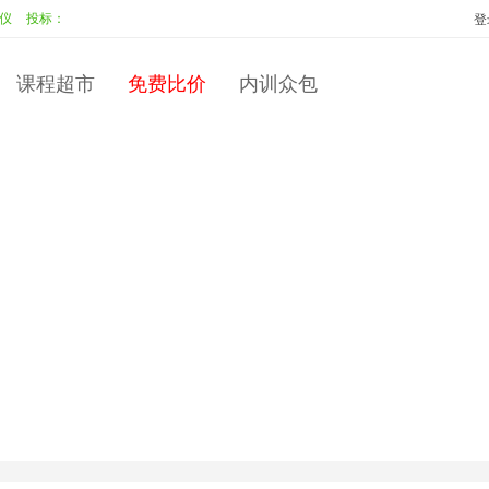
投标：
韩丽
李默
中标：
李默
校园人转变为职场人
投标：
彭永红
中标
登
课程超市
免费比价
内训众包