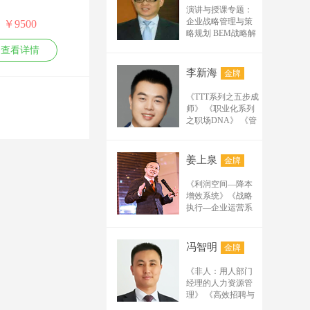
划推广、网站建设优
演讲与授课专题：
化排名、各平台关键
企业战略管理与策
￥9500
词霸屏、新媒体及短
略规划 BEM战略解
码与执行工作坊
视频营销等。 李玺忠
查看详情
BLM业务领导力-战
老师是网络营销推广
略与执行&战略KPI
李新海
策划行业的实战派专
金牌
制定与目标分解
家，网络推广排名实
CBM战略业务规划
《TTT系列之五步成
战实训14年，公开授
与组织协同 OGSM
师》 《职业化系列
课达千余场，无PPT
年度经营计划制定
之职场DNA》 《管
与执行 企业战略创
上课，可现场即时根
理系列之中层过三
新与变革 企业价值
据学员需要制定教
关》 《销售系列之
创新与再成长之道
五步销冠》
材，在理论培训及实
姜上泉
金牌
利润倍增-科学经营
训操作现场教学上经
管理与持续增长策
验丰富，专业的实战
《利润空间—降本
略 经营效率分析与
增效系统》《战略
技术技巧和幽默风趣
问题解决技巧 企业
执行—企业运营系
成功运营与高效协
的授课风格，深得学
统》《业绩突破—
同 组织诊断与经营
员及企业领导们认可
精益管理系统》
管理提升 突破习惯
与赞赏。 致力于推广
《组织协同—人效
领域-打造组织再成
冯智明
金牌
传播企业品牌、产
提升系统》《夯实
长的动力 创新管理
基础—卓越班组系
品、新科技及企业文
与领导变革之道 组
《非人：用人部门
统》《加速成长—
织协同与无边界管
化理念等；同时助力
经理的人力资源管
人才复制系统》
理 打造成功的战略
企业快速通过网络获
理》 《高效招聘与
组织能力-企业组织
面试技巧》 《组织
得业务商机。 课纲：