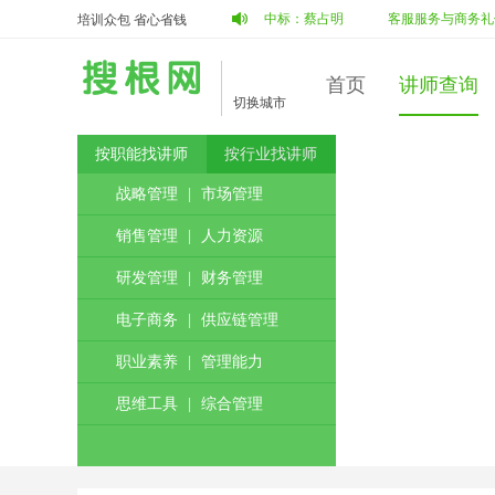
内部宣传工作
投标：
蔡占明
陈德智
中标：
蔡占明
客服服务与商务礼仪
培训众包 省心省钱
首页
讲师查询
切换城市
按职能找讲师
按行业找讲师
战略管理
|
市场管理
销售管理
|
人力资源
研发管理
|
财务管理
电子商务
|
供应链管理
职业素养
|
管理能力
思维工具
|
综合管理