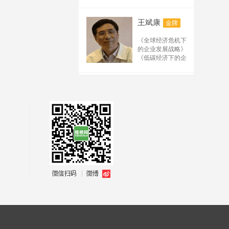
（ 一）内训：针对
界管理与高效组织
用》 《互联网+时
2.《办公室工作规范
产品需求分析与需
写要点 5.排名（百
《产品战略规划与
保险（中介）公司
协作 非职权影响力
代下高势能品牌营
与技巧训练》
求管理
度、搜狗、公众号、
路标管理》 《市场
员工、中层、高管
与冲突管理 问题分
销》 《互联网下企
3.《行政文秘综合技
系统化项目管理能
王斌康
金牌
驱动的产品开发流
电商平台、阿里诚信
及销售人员 1.《保
析与决策方法&系统
业大客户营销管理
能提升训练》
力实训
程管理》 《成功的
险公司内勤员工职
通、短视频）规律及
思考与科学决策&决
与深度开发方法》
4.《职场礼仪与沟通
创新工作坊
《全球经济危机下
产品经理》管理系
场“四密码” 历程历
断力 创新思维训练
《互联网营销策划
技能提升训练》
需求 6.解析抖音、快
吴斌
产品创新工作坊
金牌
的企业发展战略》
列： 《从技术走向
练成功培训》 2.
麦肯锡解决问题七
与新媒体运营推
5.《时间管理与工作
（四课程，详见下
手、B站、小红书等
《低碳经济下的企
管理》 《研发人员
《保险公司内勤员
步成诗 双赢商务谈
广》 《互联网营销
效能提升训练》
吴斌创作的培训课
表）
新媒体运营规则及技
业发展战略》
的核心管理技能提
工职场职业生涯规
判技巧 高效能人士
模式下的营销创新
6.《高效会议管理》
程有： 《白领理
职业创新能力训练
《企业战略管理》
巧 7.微信公众号管理
升》
划及思维疑惑解析
的七个习惯 结构化
策略》 《决胜新商
7.《高效沟通训练》
财》 永不落幕的讲
工作坊
《生产运作管理》
万力
及运营要点 8.微信的
培训》 3.《保险公
金牌
思维&金字塔原理逻
业时代市场营销》
公文写作：
师大赛之写作技法
创新思维与技能解
《供应链与物流管
司中层管理者综合
辑思维训练 高绩效
管理及运营的要点 9.
《企业大型商务活
8.《职场写作力提升
自由讲师的经营之
决工作坊
理》
管理能力提升培
先后在人民日报、
团队建设#冲突管理
动全程策划、整合
训练》
链接构建方法 10.推广
道 留住企业核心人
关键实践
周士杰
金牌
训》 4.《保险公司
新华社、经济日
高管的人力资源管
与执行》 《企业商
9.《金字塔思维与公
才 猎聘技巧 推广技
TRIZ理论与实务高
工具使用及技术要点
高管应知成功管理
报、香港商报等国
理策略与实务 战略
业模式创新与营销
文写作训练》
法 微课的开发及设
级班
11.网站后台管理及优
《赢在执行》——
公司之三十六式谋
内外百余家媒体开
性人力资源管理 基
思维导图》 《企业
10.《最新党政机关
计 用评估技术衡量
质量功能展开QFD
提升执行力的17个
化 12.推广中需要注意
略》 5.《哲学指导
辟专栏、专版等，
于平衡计分卡的战
销售渠道建设与渠
公文写作技巧训
人才价值 分销技术
训练班
诀窍 《没有借口》
保险公司讲师课程
的规则 13.分析解析互
发表各类新闻报道
略绩效管理 企业内
道资源管理》 《企
练》
陈伟
在金融开发中的广
敏捷研发项目管理
金牌
——迈出职场成功
开发及授课技能提
和研究报告数百
部讲师培训TTT(初
业新零售转型操作
联网流量及矩阵设计
泛前景及应用 等
（SCRUM master）
的第一步 《团队执
升培训》（TTT） 6.
篇；主编出版了
中高) 新生代后员工
全攻略》 《企业营
14.根据现场需要制定
微创新-互联网时代
“阳光招标”法律课
行》——打造狼性
《心理学在保险公
《名牌战略与质量
管理技巧#学习型组
杨天河
销定位、策略与市
金牌
的最佳创新实践
《招投标法实施条
其他内容教材
执行团队的5大法则
司讲师培训组织中
振兴》、《企业策
织创建 绩效面谈与
场选择》 《企业营
例及相关法规解
《组织执行》——
的应用》(TTT) 7.
划》、《创新经营
辅导技巧&招聘与面
销计划制定与执
标杆管理系列：中
读》
打造超级执行团队
《保险销售人员销
与现代管理》、
试技巧 企业教练技
行》 《企业营销战
高管标杆管理铸就
“阳光招标”管理课
的6大策略 《领袖风
售激励演讲励志培
《世界500强专业服
术&基于教练技术的
略管理》 《强势社
卓越，中高管对标
《政府国企招标采
郭楚凡
采》——锻造领袖
金牌
训》 8.《保险公司
务丛书》等20多部
辅导技巧 TD关键人
群打造策略与网红
管理与全面降本增
购全流程与关键要
之才的14个秘诀
员工保险应用文写
专著；并多次做为
才梯队组织建设与
经济》 《区域市场
效，对标管理者对