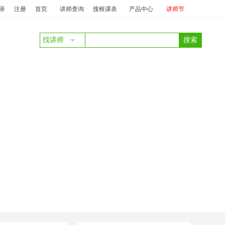
：
彭永红
商务礼仪
投标：
庞丽
澜珊
中标：
澜珊
服务质量提升及
录
注册
首页
讲师查询
搜根课表
产品中心
讲师节
找讲师