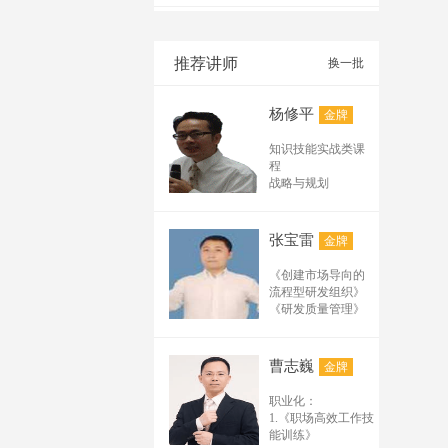
能力建设与赋能发
人才职业生涯规
基础班及试听课纲：
展 知人善任的领导
划》 《TTT-企业内
郭敬峰
金牌
（45分--90分） 1.网
艺术 LTP卓越领导
训师培训》 《企业
络推广基础实用术语
力&情境领导&情商
推荐讲师
劳动用工风险防
换一批
【主讲课程】 1.
领导力 教练领导力
有哪些？ 2.排名在百
范》 《人力资源规
《与情绪压力共
&变革领导力&高绩
划》 《战略性人力
度、搜狗、公众号、
舞》 2.《高效沟通
效教练 迎接变革-四
杨修平
资源管理体系设
金牌
电商平台、阿里诚信
艺术》 3.《职业情
维变革管理&领导变
计》
通、短视频的排名规
商EQ与团队管理》
革与变革管理 MTP
知识技能实战类课
4.《催眠式销售技巧
律及规则 3.必须掌握
史杰松
中高层干部管理技
金牌
程
实战训练》 5.《打
的排名的要素有哪
能提升（12大模
战略与规划
造感恩阳光心态》
块） 从技术到管理
《5G移动互联网时
些？ 4.分析互联网流
企业创新战略和创
6.《企业管理心理
&德鲁克系列课程经
代下的全新营销模
新管理
量，怎样构建推广矩
学》 7.《高效时间
理人与组织 敏锐学
式》 《爆品策略
技术路线、技术平
阵及循环结构？ 5.常
张宝雷
管理》 8.《9500后
金牌
习力-成就卓越领导
——用户需求洞察
台与产品平台规划
新生代员工管理》
用实用的推广工具软
者 商务演讲与呈现
的极致产品打造》
组织管理
9.《EAP员工关爱心
《创建市场导向的
件解析 6.企业网络推
技巧#简报与公众表
《传统企业转型互
管理者的创新领导
胡雪力
金牌
理健康知识讲座》
流程型研发组织》
达 部属培育与在职
广需要具备哪些条
联网营销系统方
力
10.《团队凝聚力、
《研发质量管理》
OJT 目标管理与绩
法》 《创新大客户
件？ 高级班及实操班
体系流程
人力资源、企业文
执行力、责任心培
《研发人员的考核
效考核 卓越绩效管
营销实战策略》
打造高效研发体系
课纲（2天1晚----3天2
化、职业道德、团
训》
与激励》 《从样品
理实务 高效执行力
《创新价格策略系
产品创新研发流程
队建设、时间管
晚） 1.分析网络推广
走向量产》 《产品
打造卓越企业 跨部
曹志巍
统课程》 《短视频
金牌
与工具
理、员工的职业化
研发体系构建与模
营销经常用到的专业
门沟通与协作技巧#
及抖音等新媒体营
核心技能
训练、中层管理、
板详解》 流程管理
术语 2.关键词挖掘及
管理沟通技巧&跨部
销与内容策划》
职业化：
成功的产品经理技
礼仪文化、职业形
与产品管理系列：
霍乾
金牌
门协作3.0无边界管
《互联网+时代下的
拓展的24种方法 3.推
1.《职场高效工作技
能修炼
象塑造、人际沟
《流程体系规划与
理与群策群力 无边
大数据营销与应
能训练》
广标题制作 4.文案编
研发项目管理
通、销售技能等
流程设计实战》