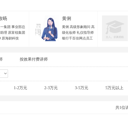
致旸
黄俐
一集团 事业部总
黄俐 高级形象顾问 高
助理 原富锐集团
级化妆师 礼仪指导师
D 原海鹚科技
银行千百佳网点员工
VP 原欧西集团 项
形象辅导专员 招商证
监 中国管理科学
券全国盛典总造型师
优秀导师 国家二级
深圳宝安区政府特邀
师
按效果付费讲师
资源管理师 广东
形象讲师 十年形象礼
力资源研究会 优
仪美育经验 从业经验
训师 顺丰大学 特
与实战背景： 黄老师
师 樊登读书线下
毕业于专业美术学
老师团 特聘教练
院，曾在北京西蔓色
1-2万元
2-3万元
3-5万元
5万元以上
教育 特聘讲师 广
彩研究中心学习色彩
中小企业公共服务
搭配及个人形象管理
 特聘讲师 广州市
专业理论体系，并在
珠区人社局创业指
2010年及2012年分别
共1位
心 特聘讲师 第三
进修专业化妆技术与
微吼杯”直播培训
服装设计等相关形象
 特聘导师 极地创
领域专业技能，并取