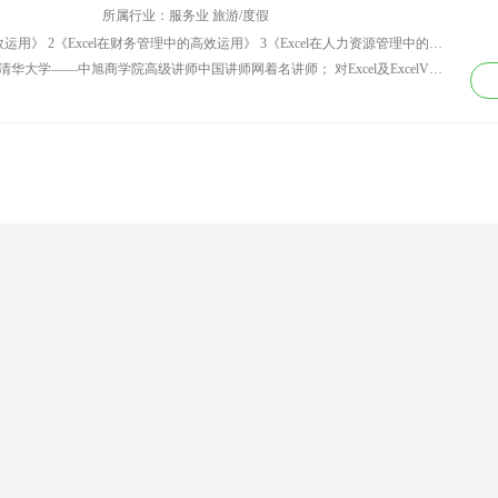
中心（全国行业前
得相关职业资质证
所属行业：服务业 旅游/度假
 特聘创业导师 陕
书。同时取得CVCC
讲师课程：1《Excel在企业管理中的高效运用》 2《Excel在财务管理中的高效运用》 3《Excel在人力资源管理中的高效运用》 4《Excel在财务、销售、人力资源中的高级应用》 5《Excel高级数据处理与分析——数据透视表和数据透视图工具》 6《Excel实用技能与高效数据处理分析》 7《ExcelPowerPointOutlook在管理中的高级运用》 8《Excel高效管理应用——方法、技巧和实用模型》 9《Excel公式和函数的高效运用》 10《ExcelVBA快速入门与实战演练》
延安高新区科技企
礼仪指导师专业证
资历背景：资深实战型Excel培训讲师；清华大学——中旭商学院高级讲师中国讲师网着名讲师； 对Excel及ExcelVBA在企业管理中的应用有着很深的造诣，对Excel及VBA在管理中高级应用培训有着丰富的实战经验，尤其是Excel及VBA在企业财务、会计、销售、人力资源、金融财务等管理中的应用。具有丰富的管理经验和极强的Excel应用开发能力。已经出版了20余部关于Excel应用方面的着作。陆续开发出了财务、销售、人力资源、工资等管理软件。 专长领域 个人提升、个人发展、财务分析、Excel及VBA在管理中高级应用培训，尤其是Excel及VBA在企业财务、会计、销售、人力资源、金融财务等管理中的应用。
孵化基地创业导师
书，具备10年个人形
象辅导经验及6年礼仪
形象培训教育经验。
曾为宝安区政府、招
商银行、华润银行、
博时基金等多家政府
银行机构进行职业形
象培训辅导。具有丰
富教学经验，扎实的
教育专业理论基础和
丰富的教学经验。 曾
辅导企业与培训客
户： 深圳宝安区政
府、深圳水务集团、
东莞南城区政府、中
国工商银行、招商银
行、浦发银行、华润
银行、京基集团、平
安保险、博时基金、
深圳迈瑞医疗、中国